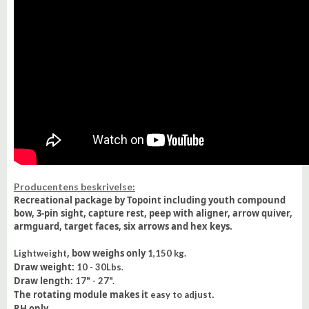
Producentens beskrivelse:
Recreational package
by Topoint including
youth compound
bow
,
3-pin sight, capture rest, peep with aligner, arrow quiver,
armguard, target faces, six arrows
and hex keys.
, bow weighs only
Lightweight
1,150 kg.
Draw weight:
10 - 30Lbs.
Draw length:
17" - 27".
The rotating module makes it
.
easy to adjust
RH only.