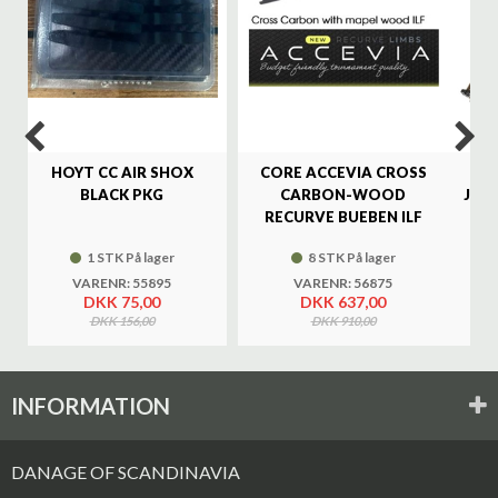
HOYT CC AIR SHOX
CORE ACCEVIA CROSS
SA
BLACK PKG
CARBON-WOOD
JAG
RECURVE BUEBEN ILF
1 STK På lager
8 STK På lager
VARENR: 55895
VARENR: 56875
DKK 75,00
DKK 637,00
DKK 156,00
DKK 910,00
INFORMATION
DANAGE OF SCANDINAVIA