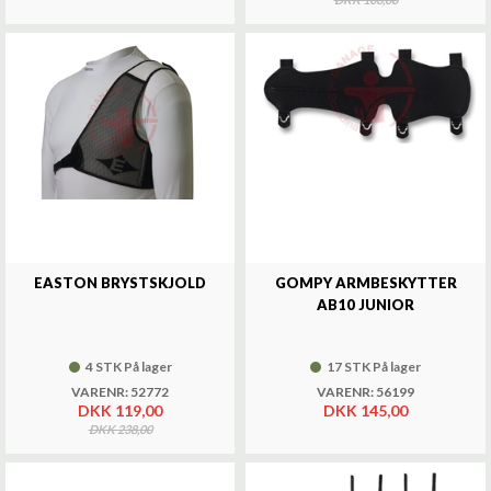
EASTON BRYSTSKJOLD
GOMPY ARMBESKYTTER
AB10 JUNIOR
4 STK På lager
17 STK På lager
VARENR: 52772
VARENR: 56199
DKK 119,00
DKK 145,00
DKK 238,00