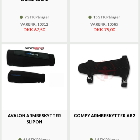
7 STK På lager
15 STK På lager
VARENR: 10312
VARENR: 10585
DKK 67,50
DKK 75,00
AVALON ARMBESKYTTER
GOMPY ARMBESKYTTER AB2
SLIPON
61 STK På lager
1 STK På lager