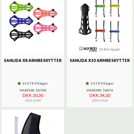
SANLIDA X8 ARMBESKYTTER
SANLIDA X10 ARMBESKYTTER
13 STK På lager
2 STK På lager
VARENR: 56748
VARENR: 56876
DKK 20,30
DKK 34,30
DKK 29,00
DKK 49,00