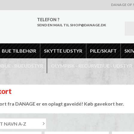
DANAGE OF 
TELEFON ?
SEND EN MAIL TIL SHOP@DANAGE.DK
BUE TILBEHØR
SKYTTE UDSTYR
PILE/SKAFT
SKI
UE - BUEUDSTYR
OLYMPISK - RECURVEBUE - UDSTYR
ort
ort fra DANAGE er en oplagt gaveidé! Køb gavekort her.