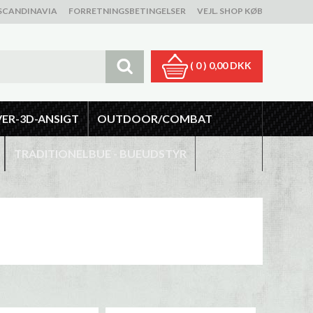
SCANDINAVIA
FORRETNINGSBETINGELSER
VEJL. SHOP KØB
( 0 )
0,00 DKK
VER-3D-ANSIGT
OUTDOOR/COMBAT
TRADITIONELBUE - BUEUDSTYR