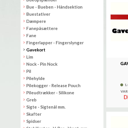
Bue - Bueben - Håndsektion
Buestativer
Dæmpere
Fanepåsættere
Fane
Fingerlapper - Fingerslynger
Gavekort
Lim
GA
Nock - Pin Nock
Pil
Pilehylde
1.
Pilekogger - Release Pouch
VAR
Pileudtrækker - Silikone
D
Greb
Sigte - Sigtenål mm.
Skafter
Spidser