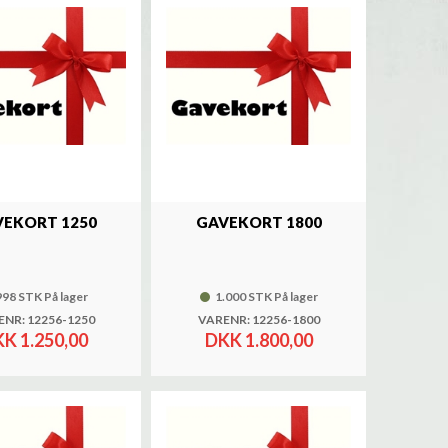
EKORT 1250
GAVEKORT 1800
998 STK På lager
1.000 STK På lager
NR: 12256-1250
VARENR: 12256-1800
K 1.250,00
DKK 1.800,00