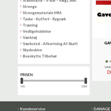
Stabilisator - V-Bar - Vægt, mm.
Strenge
Strengemateriale MM.
Taske - Kuffert - Rygsæk
Træning
Vedligeholdelse
Værktøj
GA
Værksted - Afkortning Af Skaft
Skydeskive
Bueskytte Tilbehør
9
VAR
D
PRISEN
Kundeservice
DANAGE 