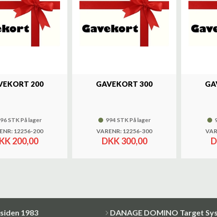
VEKORT 200
GAVEKORT 300
GA
96 STK På lager
994 STK På lager
ENR: 12256-200
VARENR: 12256-300
VAR
KK 200,00
DKK 300,00
D
siden 1983
DANAGE DOMINO Target Sy