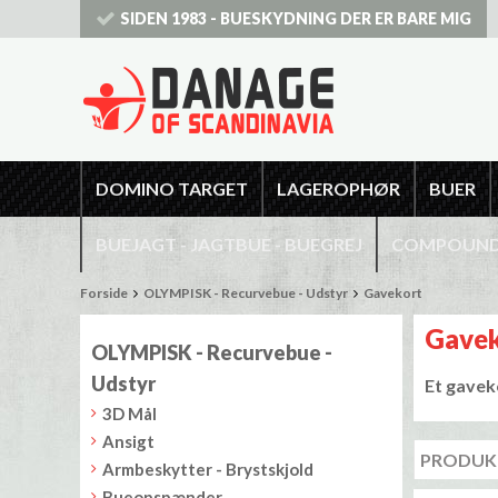
SIDEN 1983 - BUESKYDNING DER ER BARE MIG
DOMINO TARGET
LAGEROPHØR
BUER
BUEJAGT - JAGTBUE - BUEGREJ
COMPOUNDB
Forside
OLYMPISK - Recurvebue - Udstyr
Gavekort
Gavek
OLYMPISK - Recurvebue -
Udstyr
Et gavek
3D Mål
Ansigt
Armbeskytter - Brystskjold
Bueopspænder