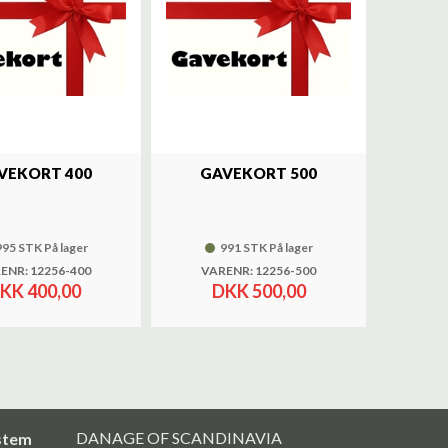
VEKORT 400
GAVEKORT 500
995 STK På lager
991 STK På lager
ENR: 12256-400
VARENR: 12256-500
KK 400,00
DKK 500,00
DANAGE OF SCANDINAVIA
stem