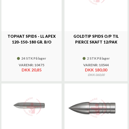
TOPHAT SPIDS - LL APEX
GOLDTIP SPIDS O/P TIL
120-150-180 GR. B/O
PIERCE SKAFT 12/PAK
24 STK På lager
2 STK På lager
VARENR: 10475
VARENR: 10544
DKK 20,85
DKK 180,00
DKK 360,00