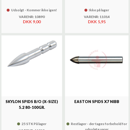
Udsolgt - Kommer ikke igen!
Ikke på lager
VARENR: 10890
VARENR: 11014
DKK 9,00
DKK 5,95
SKYLON SPIDS B/O (X-SIZE)
EASTON SPIDS X7 NIBB
5.2 80-100GR.
25 STK På lager
Restlager - der tages forbehold for
udsolgte varer