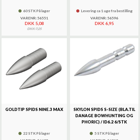
60 STK På lager
Levering ca 1 uge fra bestilling
VARENR: 56551
VARENR: 56596
DKK 5,08
DKK 6,95
DKK 7,25
GOLDTIP SPIDS NINE.3 MAX
SKYLON SPIDS S-SIZE (BLA.TIL
DANAGE BOWHUNTING OG
PHORIC) / ID6.2 6/STK
22 STK På lager
5 STK På lager