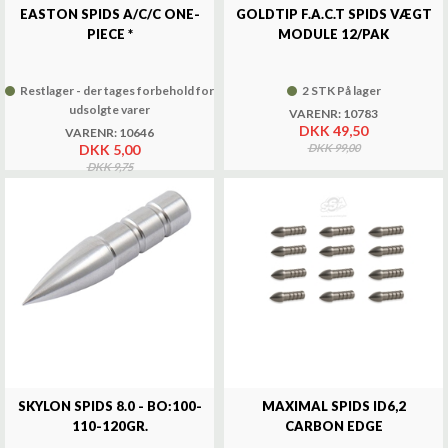
EASTON SPIDS A/C/C ONE-
GOLDTIP F.A.C.T SPIDS VÆGT
PIECE *
MODULE 12/PAK
Restlager - der tages forbehold for
2 STK På lager
udsolgte varer
VARENR: 10783
DKK 49,50
VARENR: 10646
DKK 5,00
DKK 99,00
DKK 9,75
SKYLON SPIDS 8.0 - BO:100-
MAXIMAL SPIDS ID6,2
110-120GR.
CARBON EDGE