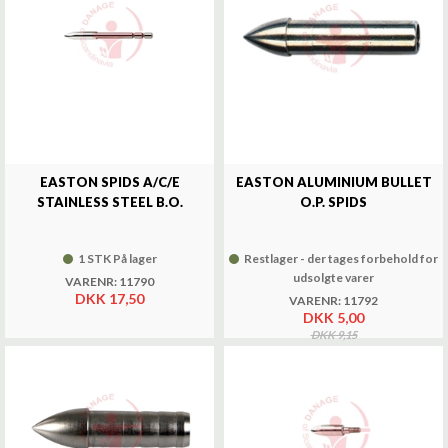
EASTON SPIDS A/C/E
EASTON ALUMINIUM BULLET
STAINLESS STEEL B.O.
O.P. SPIDS
1 STK På lager
Restlager - der tages forbehold for
udsolgte varer
VARENR: 11790
DKK 17,50
VARENR: 11792
DKK 5,00
DKK 9,15