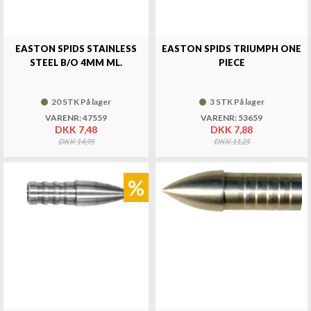
EASTON SPIDS STAINLESS
EASTON SPIDS TRIUMPH ONE
STEEL B/O 4MM ML.
PIECE
20 STK På lager
3 STK På lager
VARENR: 47559
VARENR: 53659
DKK 7,48
DKK 7,88
DKK 14,95
DKK 11,25
%