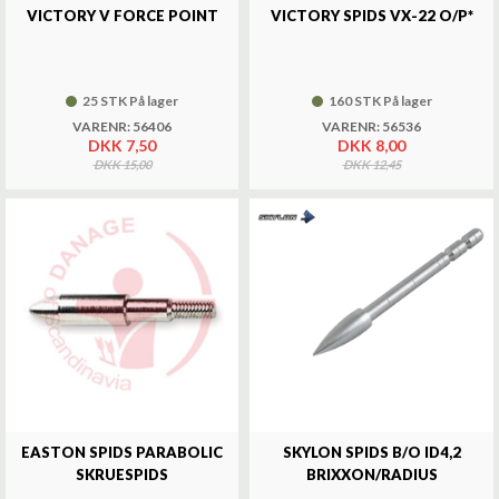
VICTORY V FORCE POINT
VICTORY SPIDS VX-22 O/P*
25 STK På lager
160 STK På lager
VARENR: 56406
VARENR: 56536
DKK 7,50
DKK 8,00
DKK 15,00
DKK 12,45
EASTON SPIDS PARABOLIC
SKYLON SPIDS B/O ID4,2
SKRUESPIDS
BRIXXON/RADIUS