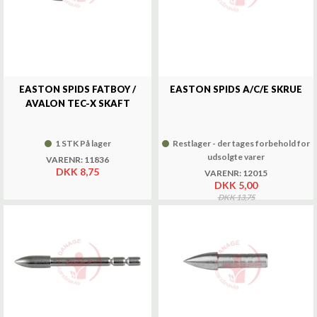
EASTON SPIDS FATBOY /
EASTON SPIDS A/C/E SKRUE
AVALON TEC-X SKAFT
1 STK På lager
Restlager - der tages forbehold for
udsolgte varer
VARENR: 11836
DKK 8,75
VARENR: 12015
DKK 5,00
DKK 13,75