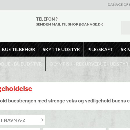
DANAGE OF 
TELEFON ?
SEND EN MAIL TIL SHOP@DANAGE.DK
BUE TILBEHØR
SKYTTE UDSTYR
PILE/SKAFT
SKI
UE - BUEUDSTYR
OLYMPISK - RECURVEBUE - UDSTYR
geholdelse
old buestrengen med strenge voks og vedligehold buens ca