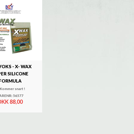
VOKS - X- WAX
ER SILICONE
FORMULA
Kommer snart !
ARENR: 56577
DKK 88,00