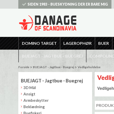
SIDEN 1983 - BUESKYDNING DER ER BARE MIG
DOMINO TARGET
LAGEROPHØR
BUER
BUEJAGT - JAGTBUE - BUEGREJ
COMPOUNDB
Forside
BUEJAGT - Jagtbue - Buegrej
Vedligeholdelse
Vedli
BUEJAGT - Jagtbue - Buegrej
3D Mål
Vedligeh
Ansigt
Armbeskytter
Beklædning
Buefiskeri