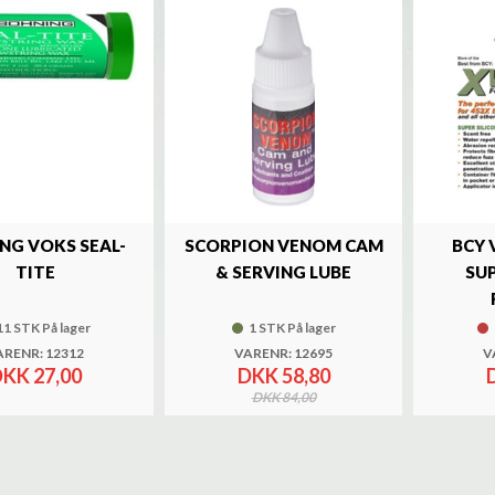
NG VOKS SEAL-
SCORPION VENOM CAM
BCY 
TITE
& SERVING LUBE
SUP
11 STK På lager
1 STK På lager
ARENR: 12312
VARENR: 12695
V
KK 27,00
DKK 58,80
DKK 84,00