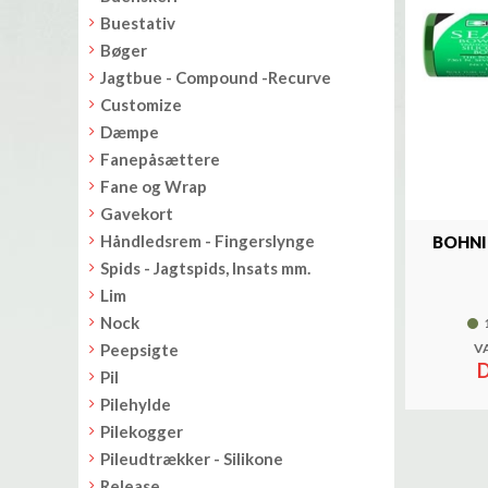
Buestativ
Bøger
Jagtbue - Compound -Recurve
Customize
Dæmpe
Fanepåsættere
Fane og Wrap
Gavekort
Håndledsrem - Fingerslynge
BOHNI
Spids - Jagtspids, Insats mm.
Lim
Nock
Peepsigte
V
D
Pil
Pilehylde
Pilekogger
Pileudtrækker - Silikone
Release