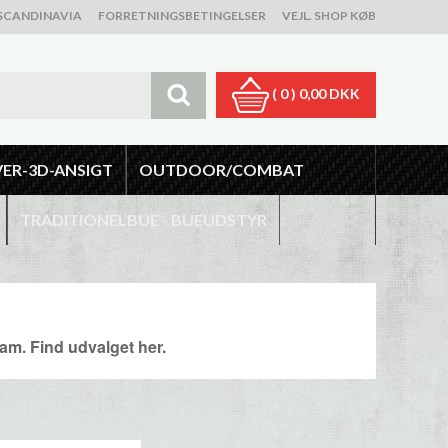
SCANDINAVIA
FORRETNINGSBETINGELSER
VEJL. SHOP KØB
( 0 )
0,00 DKK
VER-3D-ANSIGT
OUTDOOR/COMBAT
TRADITIONELBUE - BUEUDSTYR
m. Find udvalget her.