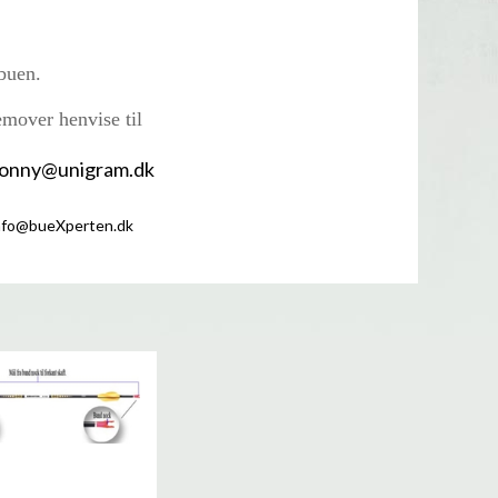
buen.
emover henvise til
 tonny@unigram.dk
nfo@bueXperten.dk