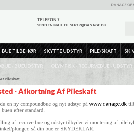
DANAGE OF 
TELEFON ?
SEND EN MAIL TIL SHOP@DANAGE.DK
BUE TILBEHØR
SKYTTE UDSTYR
PILE/SKAFT
SKI
UE - BUEUDSTYR
OLYMPISK - RECURVEBUE - UDSTYR
Af Pileskaft
ted - Afkortning Af Pileskaft
www.danage.dk
r du en ny compoundbue og nyt udstyr på
til
å buen efter standard.
lling af recurve bue og udstyr tilbyder vi montering af pilehy
inkel/plunger, så din bue er SKYDEKLAR.