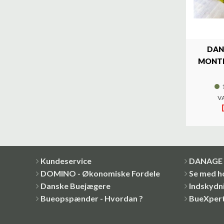
DAN
MONTE
V
Kundeservice
DANAGE 
DOMINO - Økonomiske Fordele
Se med h
Danske Buejægere
Indskydni
Bueopspænder - Hvordan ?
BueXper