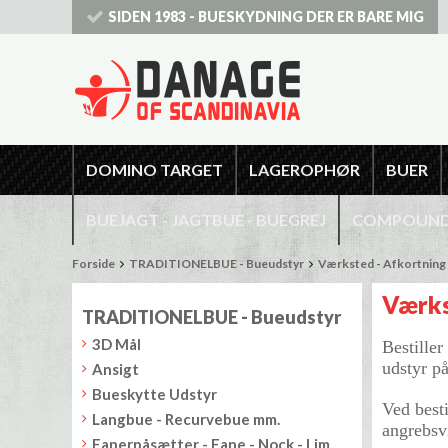
SIDEN 1983 - BUESKYDNING DER ER BARE MIG
DOMINO TARGET
LAGEROPHØR
BUER
BUEJAGT - JAGTBUE - BUEGREJ
COMPOUNDB
Forside
TRADITIONELBUE - Bueudstyr
Værksted - Afkortning 
Værks
TRADITIONELBUE - Bueudstyr
3D Mål
Bestille
udstyr p
Ansigt
Bueskytte Udstyr
Ved besti
Langbue - Recurvebue mm.
angrebsv
Fanerpåsætter - Fane - Nock - Lim