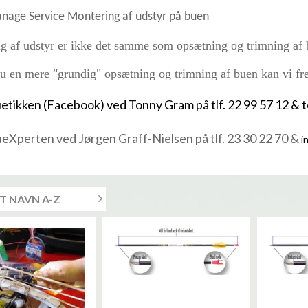
nage Service Montering af udstyr på buen
g af udstyr er ikke det samme som opsætning og trimning af 
u en mere "grundig" opsætning og trimning af buen kan vi fr
etikken (Facebook) ved Tonny Gram på tlf. 22 99 57 12 &
eXperten ved Jørgen Graff-Nielsen på tlf. 23 30 22 70 &
i