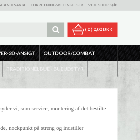
SCANDINAVIA
FORRETNINGSBETINGELSER
VEJL. SHOP KØB
( 0 )
0,00 DKK
VER-3D-ANSIGT
OUTDOOR/COMBAT
TRADITIONELBUE - BUEUDSTYR
byder vi, som service, montering af det bestilte
lde, nockpunkt på streng og indstiller