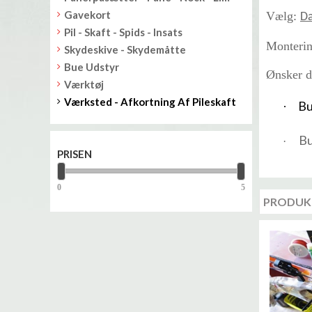
Gavekort
Vælg:
Da
Pil - Skaft - Spids - Insats
Monterin
Skydeskive - Skydemåtte
Bue Udstyr
Ønsker d
Værktøj
Værksted - Afkortning Af Pileskaft
Bu
·
Bu
·
PRISEN