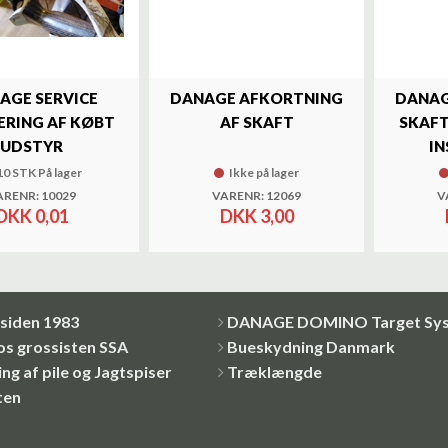
AGE SERVICE
DANAGE AFKORTNING
DANAG
RING AF KØBT
AF SKAFT
SKAFT
UDSTYR
IN
10 STK På lager
Ikke på lager
ARENR: 10029
VARENR: 12069
V
DKK 0,01
DKK 3,00
siden 1983
DANAGE DOMINO Target Sy
os grossisten SSA
Bueskydning Danmark
ng af pile og Jagtspiser
Træklængde
ten