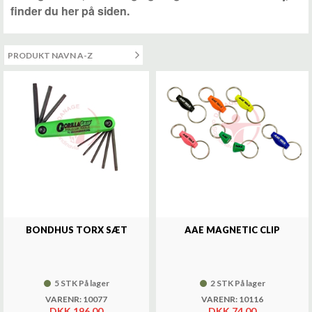
finder du her på siden.
BONDHUS TORX SÆT
AAE MAGNETIC CLIP
5 STK På lager
2 STK På lager
VARENR: 10077
VARENR: 10116
DKK 196,00
DKK 74,00