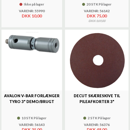
Ikke på lager
20 STK På lager
VARENR: 55990
VARENR: 56142
DKK 10,00
DKK 75,00
DKK 169,00
AVALON V-BAR FORLÆNGER
DECUT SKÆRESKIVE TIL
TYRO 3" DEMO/BRUGT
PILEAFKORTER 3"
10 STK På lager
2 STK På lager
VARENR: 56143
VARENR: 56376
DKK 35,00
DKK 48,00