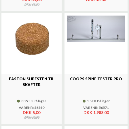
DKK 68,00
EASTON SLIBESTEN TIL
COOPS SPINE TESTER PRO
SKAFTER
30 STK På lager
1 STK På lager
VARENR: 56540
VARENR: 56571
DKK 5,00
DKK 1.988,00
DKK 10,00