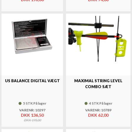
US BALANCE DIGITAL VÆGT
MAXIMAL STRING LEVEL
COMBO SÆT
5 STK På lager
4 STK På lager
VARENR: 10297
VARENR: 10789
DKK 136,50
DKK 62,00
DKK 195,00