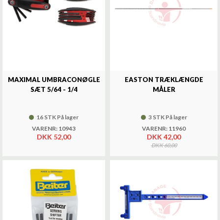
MAXIMAL UMBRACONØGLE
EASTON TRÆKLÆNGDE
SÆT 5/64 - 1/4
MÅLER
16 STK På lager
3 STK På lager
VARENR: 10943
VARENR: 11960
DKK 52,00
DKK 42,00
DKK 60,00