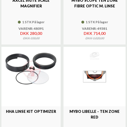
AXCEL SIGTE SCALE
MYBO SCOPE TEN ZONE
MAGNIFIER
FIBRE OPTIC M. LINSE
1 STK På lager
1 STK På lager
VARENR: 48091
VARENR: 49381
DKK 280,00
DKK 714,00
DKK 338,00
DKK 1.020,00
HHA LINSE KIT OPTIMIZER
MYBO LIBELLE - TEN ZONE
RED