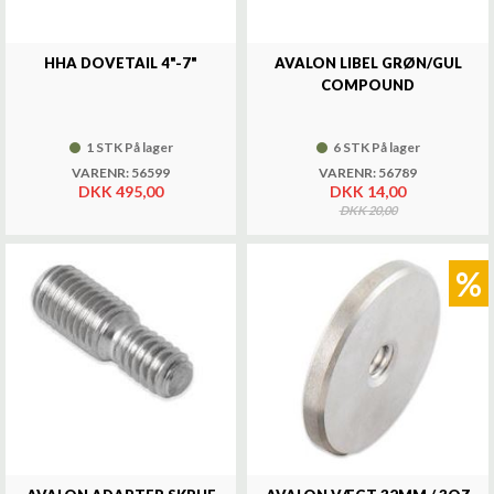
HHA DOVETAIL 4"-7"
AVALON LIBEL GRØN/GUL
COMPOUND
1 STK På lager
6 STK På lager
VARENR: 56599
VARENR: 56789
DKK 495,00
DKK 14,00
DKK 20,00
%