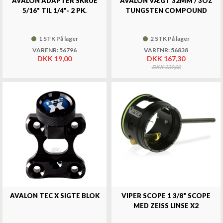
AVALON ADAPTER SKRUE
AVALON VÆGT 32MM / 3OZ
5/16" TIL 1/4"- 2 PK.
TUNGSTEN COMPOUND
1 STK På lager
2 STK På lager
VARENR: 56796
VARENR: 56838
DKK 19,00
DKK 167,30
DKK 239,00
AVALON TEC X SIGTE BLOK
VIPER SCOPE 1 3/8" SCOPE
MED ZEISS LINSE X2