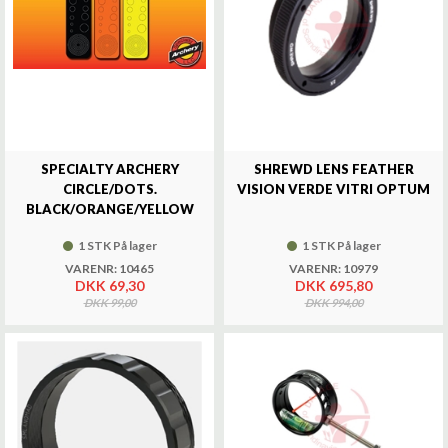
SPECIALTY ARCHERY
SHREWD LENS FEATHER
CIRCLE/DOTS.
VISION VERDE VITRI OPTUM
BLACK/ORANGE/YELLOW
1 STK På lager
1 STK På lager
VARENR: 10465
VARENR: 10979
DKK 69,30
DKK 695,80
DKK 99,00
DKK 994,00