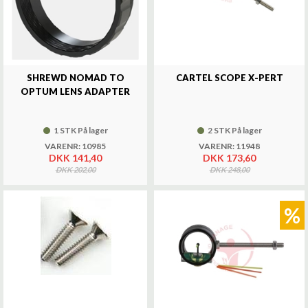
SHREWD NOMAD TO
CARTEL SCOPE X-PERT
OPTUM LENS ADAPTER
1 STK På lager
2 STK På lager
VARENR: 10985
VARENR: 11948
DKK 141,40
DKK 173,60
DKK 202,00
DKK 248,00
%