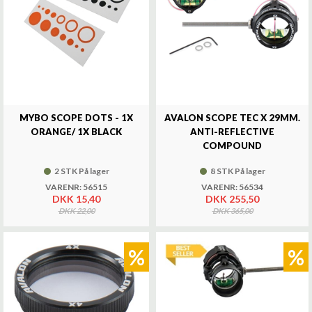
MYBO SCOPE DOTS - 1X
AVALON SCOPE TEC X 29MM.
ORANGE/ 1X BLACK
ANTI-REFLECTIVE
COMPOUND
2 STK På lager
8 STK På lager
VARENR: 56515
VARENR: 56534
DKK 15,40
DKK 255,50
DKK 22,00
DKK 365,00
%
%