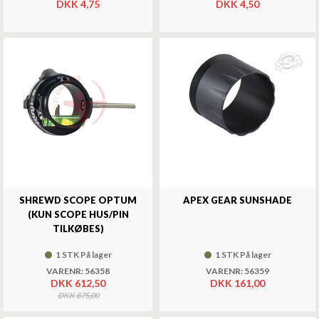
DKK 4,75
DKK 4,50
SHREWD SCOPE OPTUM
APEX GEAR SUNSHADE
(KUN SCOPE HUS/PIN
TILKØBES)
1 STK På lager
1 STK På lager
VARENR: 56358
VARENR: 56359
DKK 612,50
DKK 161,00
DKK 875,00