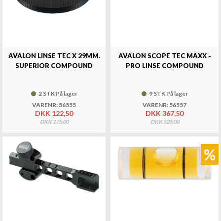
AVALON LINSE TEC X 29MM.
AVALON SCOPE TEC MAXX -
SUPERIOR COMPOUND
PRO LINSE COMPOUND
2 STK På lager
9 STK På lager
VARENR: 56555
VARENR: 56557
DKK 122,50
DKK 367,50
DKK 175,00
DKK 525,00
%