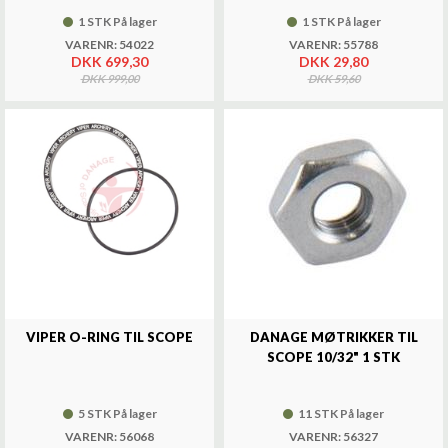
1 STK På lager
1 STK På lager
VARENR: 54022
VARENR: 55788
DKK 699,30
DKK 29,80
DKK 999,00
DKK 59,60
VIPER O-RING TIL SCOPE
DANAGE MØTRIKKER TIL
SCOPE 10/32" 1 STK
5 STK På lager
11 STK På lager
VARENR: 56068
VARENR: 56327