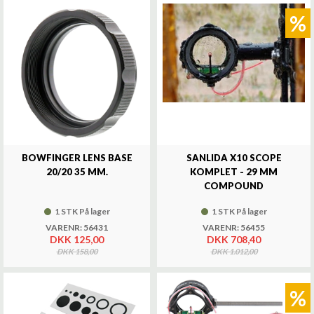
%
BOWFINGER LENS BASE
SANLIDA X10 SCOPE
20/20 35 MM.
KOMPLET - 29 MM
COMPOUND
1 STK På lager
1 STK På lager
VARENR: 56431
VARENR: 56455
DKK 125,00
DKK 708,40
DKK 158,00
DKK 1.012,00
%