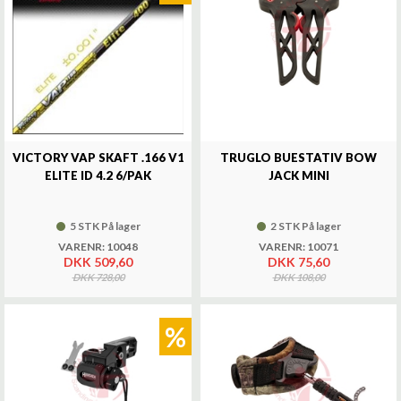
VICTORY VAP SKAFT .166 V1
TRUGLO BUESTATIV BOW
ELITE ID 4.2 6/PAK
JACK MINI
5 STK På lager
2 STK På lager
VARENR: 10048
VARENR: 10071
DKK 509,60
DKK 75,60
DKK 728,00
DKK 108,00
%