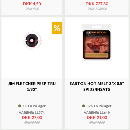
DKK 4,50
DKK 727,30
DKK 9,00
DKK 1.039,00
%
JIM FLETCHER PEEP TRU
EASTON HOT MELT 3"X 0.5"
1/32"
SPIDS/INSATS
1 STK På lager
32 STK På lager
VARENR: 11574
VARENR: 11649
DKK 27,00
DKK 21,00
DKK 54,00
DKK 42,00