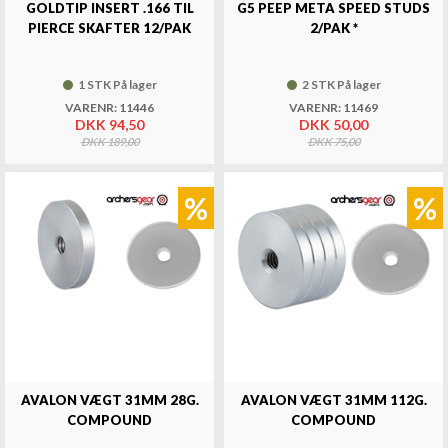
GOLDTIP INSERT .166 TIL
G5 PEEP META SPEED STUDS
PIERCE SKAFTER 12/PAK
2/PAK *
1 STK På lager
2 STK På lager
VARENR: 11446
VARENR: 11469
DKK 94,50
DKK 50,00
DKK 189,00
DKK 75,00
%
%
AVALON VÆGT 31MM 28G.
AVALON VÆGT 31MM 112G.
COMPOUND
COMPOUND