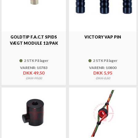
GOLDTIP F.A.C.T SPIDS
VICTORY VAP PIN
VÆGT MODULE 12/PAK
2 STK På lager
2 STK På lager
VARENR: 10783
VARENR: 10800
DKK 49,50
DKK 5,95
DKK 99,00
DKK 8,50