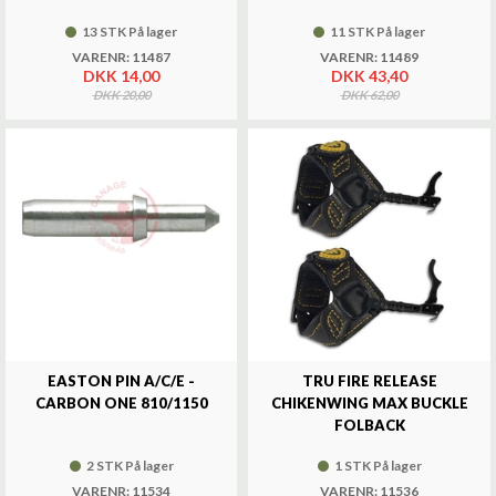
13 STK På lager
11 STK På lager
VARENR: 11487
VARENR: 11489
DKK 14,00
DKK 43,40
DKK 20,00
DKK 62,00
EASTON PIN A/C/E -
TRU FIRE RELEASE
CARBON ONE 810/1150
CHIKENWING MAX BUCKLE
FOLBACK
2 STK På lager
1 STK På lager
VARENR: 11534
VARENR: 11536