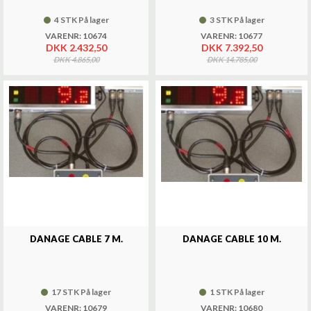
4 STK På lager
3 STK På lager
VARENR: 10674
VARENR: 10677
DKK 2.432,50
DKK 7.392,50
DKK 4.865,00
DKK 14.785,00
DANAGE CABLE 7 M.
DANAGE CABLE 10 M.
17 STK På lager
1 STK På lager
VARENR: 10679
VARENR: 10680