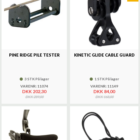
PINE RIDGE PILE TESTER
KINETIC GLIDE CABLE GUARD
3 STK På lager
1 STK På lager
VARENR: 11074
VARENR: 11149
DKK 202,30
DKK 84,00
DKK 289,00
DKK 168,00