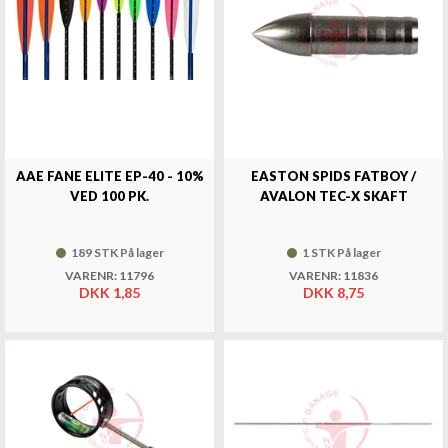
AAE FANE ELITE EP-40 - 10%
EASTON SPIDS FATBOY /
VED 100 PK.
AVALON TEC-X SKAFT
189 STK På lager
1 STK På lager
VARENR: 11796
VARENR: 11836
DKK 1,85
DKK 8,75