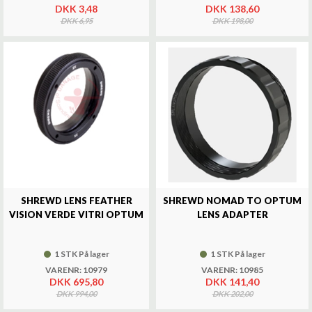
DKK 3,48
DKK 138,60
DKK 6,95
DKK 198,00
SHREWD LENS FEATHER
SHREWD NOMAD TO OPTUM
VISION VERDE VITRI OPTUM
LENS ADAPTER
1 STK På lager
1 STK På lager
VARENR: 10979
VARENR: 10985
DKK 695,80
DKK 141,40
DKK 994,00
DKK 202,00