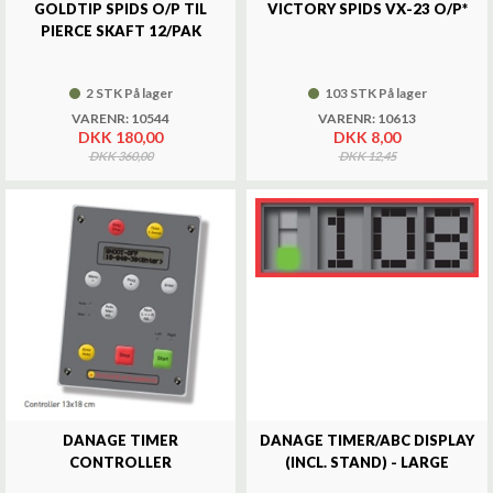
GOLDTIP SPIDS O/P TIL
VICTORY SPIDS VX-23 O/P*
PIERCE SKAFT 12/PAK
2 STK På lager
103 STK På lager
VARENR: 10544
VARENR: 10613
DKK 180,00
DKK 8,00
DKK 360,00
DKK 12,45
DANAGE TIMER
DANAGE TIMER/ABC DISPLAY
CONTROLLER
(INCL. STAND) - LARGE