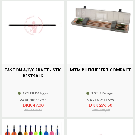
EASTON A/C/C SKAFT - STK.
MTM PILEKUFFERT COMPACT
RESTSALG
12 STK På lager
1 STK På lager
VARENR: 11658
VARENR: 11695
DKK 49,00
DKK 276,50
DKK 108,13
DKK 395,00