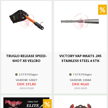
%
TRUGLO RELEASE SPEED-
VICTORY VAP INSATS .245
SHOT XS VELCRO
STAINLESS STEEL 6 STK
2 STK På lager
7 STK På lager
VARENR: 10027
VARENR: 10044
DKK 191,80
DKK 40,60
DKK 274,00
DKK 58,00
%