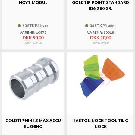
HOYT MODUL
GOLDTIP POINT STANDARD
ID6,2 80 GR.
60 STK På lager
36 STK På lager
VARENR: 10875
VARENR: 10918
DKK 90,00
DKK 10,00
DKK 139,00
DKK 24,00
GOLDTIP NINE.3 MAX ACCU
EASTON NOCK TOOL TIL G
BUSHING
NOCK