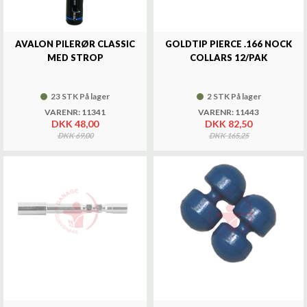
AVALON PILERØR CLASSIC
GOLDTIP PIERCE .166 NOCK
MED STROP
COLLARS 12/PAK
23 STK På lager
2 STK På lager
VARENR: 11341
VARENR: 11443
DKK 48,00
DKK 82,50
DKK 69,00
DKK 165,25