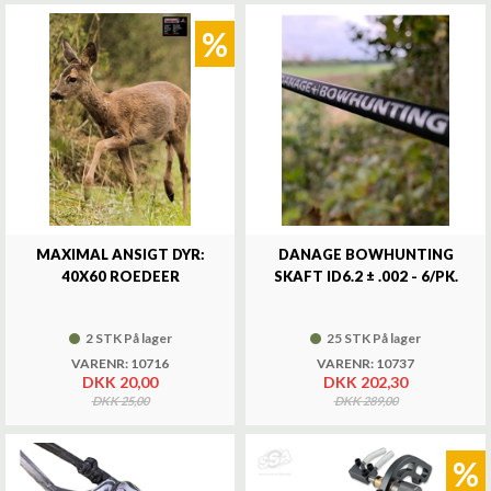
%
MAXIMAL ANSIGT DYR:
DANAGE BOWHUNTING
40X60 ROEDEER
SKAFT ID6.2 ± .002 - 6/PK.
2 STK På lager
25 STK På lager
VARENR: 10716
VARENR: 10737
DKK 20,00
DKK 202,30
DKK 25,00
DKK 289,00
%