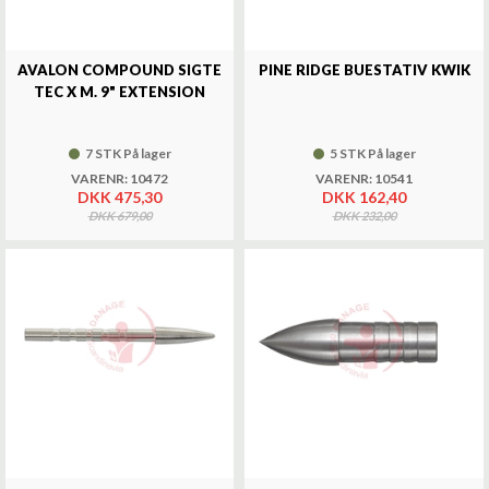
AVALON COMPOUND SIGTE
PINE RIDGE BUESTATIV KWIK
TEC X M. 9" EXTENSION
7 STK På lager
5 STK På lager
VARENR: 10472
VARENR: 10541
DKK 475,30
DKK 162,40
DKK 679,00
DKK 232,00