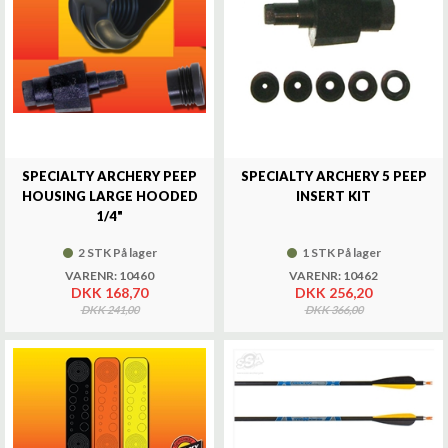
SPECIALTY ARCHERY PEEP
SPECIALTY ARCHERY 5 PEEP
HOUSING LARGE HOODED
INSERT KIT
1/4"
2 STK På lager
1 STK På lager
VARENR: 10460
VARENR: 10462
DKK 168,70
DKK 256,20
DKK 241,00
DKK 366,00