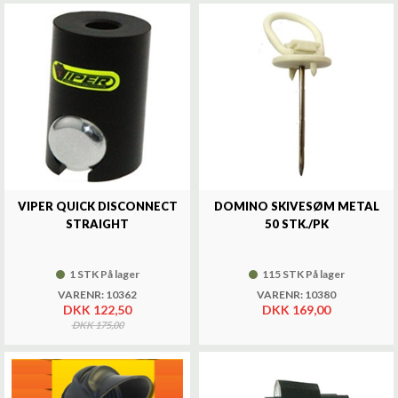
VIPER QUICK DISCONNECT
DOMINO SKIVESØM METAL
STRAIGHT
50 STK./PK
1 STK På lager
115 STK På lager
VARENR: 10362
VARENR: 10380
DKK 122,50
DKK 169,00
DKK 175,00