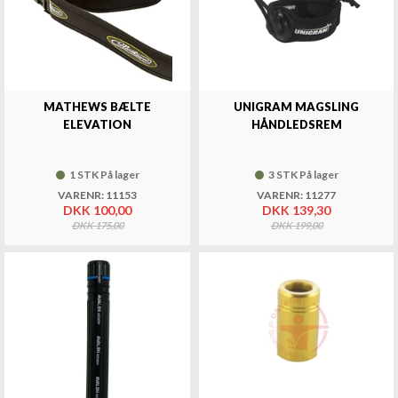
MATHEWS BÆLTE
UNIGRAM MAGSLING
ELEVATION
HÅNDLEDSREM
1 STK På lager
3 STK På lager
VARENR: 11153
VARENR: 11277
DKK 100,00
DKK 139,30
DKK 175,00
DKK 199,00