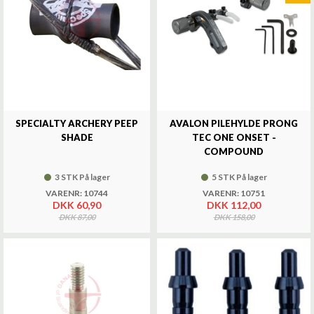
SPECIALTY ARCHERY PEEP
AVALON PILEHYLDE PRONG
SHADE
TEC ONE ONSET -
COMPOUND
3 STK På lager
5 STK På lager
VARENR: 10744
VARENR: 10751
DKK 60,90
DKK 112,00
DKK 87,00
DKK 158,00