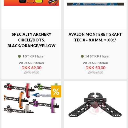
SPECIALTY ARCHERY
AVALON MONTERET SKAFT
CIRCLE/DOTS.
TEC X - 8.0 MM. ± .001"
BLACK/ORANGE/YELLOW
1 STK På lager
54 STK På lager
VARENR: 10465
VARENR: 10468
DKK 69,30
DKK 50,00
DKK 99,00
DKK 69,00
%