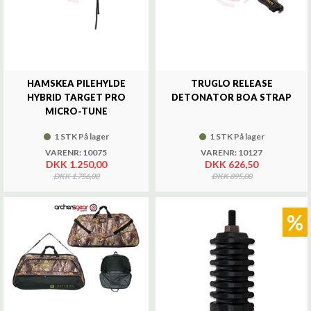
HAMSKEA PILEHYLDE
TRUGLO RELEASE
HYBRID TARGET PRO
DETONATOR BOA STRAP
MICRO-TUNE
1 STK På lager
1 STK På lager
VARENR: 10075
VARENR: 10127
DKK 1.250,00
DKK 626,50
DKK 1.756,00
DKK 895,00
%