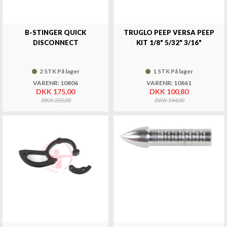
B-STINGER QUICK
TRUGLO PEEP VERSA PEEP
DISCONNECT
KIT 1/8" 5/32" 3/16"
2 STK På lager
1 STK På lager
VARENR: 10806
VARENR: 10861
DKK 175,00
DKK 100,80
DKK 225,00
DKK 144,00