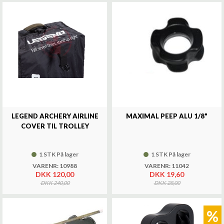
LEGEND ARCHERY AIRLINE
MAXIMAL PEEP ALU 1/8"
COVER TIL TROLLEY
1 STK På lager
1 STK På lager
VARENR: 10988
VARENR: 11042
DKK 120,00
DKK 19,60
DKK 240,00
DKK 28,00
%