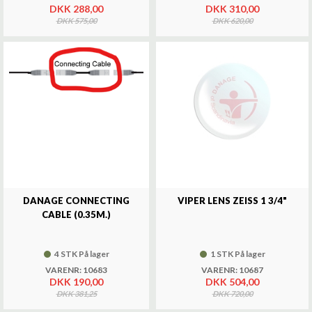
DKK 288,00
DKK 310,00
DKK 575,00
DKK 620,00
DANAGE CONNECTING
VIPER LENS ZEISS 1 3/4"
CABLE (0.35M.)
4 STK På lager
1 STK På lager
VARENR: 10683
VARENR: 10687
DKK 190,00
DKK 504,00
DKK 381,25
DKK 720,00