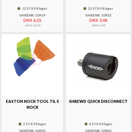
12 STK På lager
22 STK På lager
VARENR: 10919
VARENR: 10932
DKK 6,25
DKK 3,48
DKK 12,50
DKK 6,95
EASTON NOCK TOOL TIL S
SHREWD QUICK DISCONNECT
NOCK
2 STK På lager
4 STK På lager
VARENR: 10933
VARENR: 10963