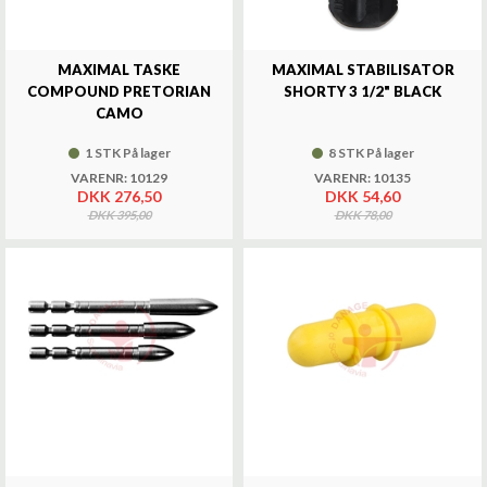
MAXIMAL TASKE
MAXIMAL STABILISATOR
COMPOUND PRETORIAN
SHORTY 3 1/2" BLACK
CAMO
1 STK På lager
8 STK På lager
VARENR: 10129
VARENR: 10135
DKK 276,50
DKK 54,60
DKK 395,00
DKK 78,00