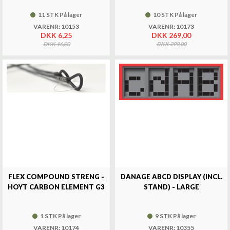
11 STK På lager
10 STK På lager
VARENR: 10153
VARENR: 10173
DKK 6,25
DKK 269,00
DKK 16,00
DKK 299,00
FLEX COMPOUND STRENG -
DANAGE ABCD DISPLAY (INCL.
HOYT CARBON ELEMENT G3
STAND) - LARGE
1 STK På lager
9 STK På lager
VARENR: 10174
VARENR: 10355