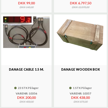
DKK 99,00
DKK 6.797,50
DKK 145,00
DKK 13.595,00
DANAGE CABLE 1.5 M.
DANAGE WOODEN BOX
23 STK På lager
1 STK På lager
VARENR: 10356
VARENR: 10357
DKK 200,00
DKK 438,00
DKK 400,00
DKK 875,00