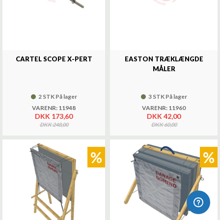
CARTEL SCOPE X-PERT
EASTON TRÆKLÆNGDE
MÅLER
2 STK På lager
3 STK På lager
VARENR: 11948
VARENR: 11960
DKK 173,60
DKK 42,00
DKK 248,00
DKK 60,00
%
%