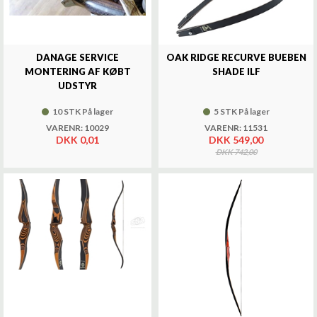
DANAGE SERVICE
OAK RIDGE RECURVE BUEBEN
MONTERING AF KØBT
SHADE ILF
UDSTYR
10 STK På lager
5 STK På lager
VARENR: 10029
VARENR: 11531
DKK 0,01
DKK 549,00
DKK 742,00