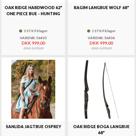
OAK RIDGE HARDWOOD 62"
RAGIM LANGBUE WOLF 68"
ONE PIECE BUE - HUNTING
3 STK På lager
1 STK På lager
VARENR: 56435
VARENR: 56436
DKK 999,00
DKK 999,00
DKK 1.195,00
DKK 1.295,00
SANLIDA JAGTBUE OSPREY
OAK RIDGE BOGA LANGBUE
68"