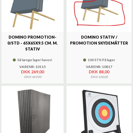
DOMINO PROMOTION-
DOMINO STATIV /
0/STD - 65X65X9.5 CM. M.
PROMOTION SKYDEMÅTTER
STATIV
Så længe lager haves!
100 STK På lager
VARENR: 10115
VARENR: 10817
DKK 269,00
DKK 88,00
DKK 469,00
DKK 120,00