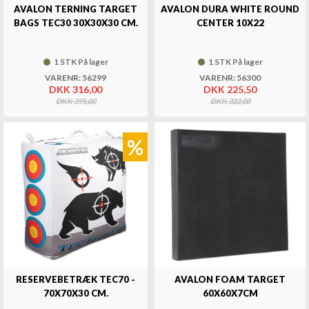
AVALON TERNING TARGET
AVALON DURA WHITE ROUND
BAGS TEC30 30X30X30 CM.
CENTER 10X22
1 STK På lager
1 STK På lager
VARENR: 56299
VARENR: 56300
DKK 316,00
DKK 225,50
DKK 395,00
DKK 322,00
%
RESERVEBETRÆK TEC70 -
AVALON FOAM TARGET
70X70X30 CM.
60X60X7CM