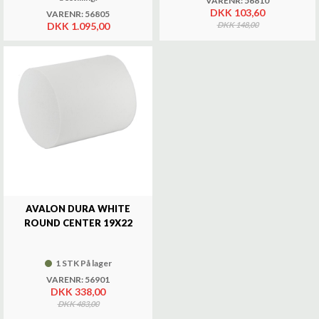
VARENR: 56810
DKK 103,60
VARENR: 56805
DKK 1.095,00
DKK 148,00
AVALON DURA WHITE
ROUND CENTER 19X22
1 STK På lager
VARENR: 56901
DKK 338,00
DKK 483,00