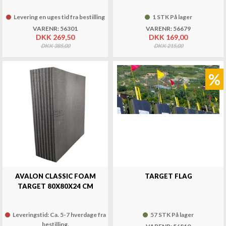
Levering en uges tid fra bestilling
1 STK På lager
VARENR: 56301
VARENR: 56679
DKK 269,50
DKK 169,00
DKK 385,00
DKK 215,00
%
AVALON CLASSIC FOAM
TARGET FLAG
TARGET 80X80X24 CM
Leveringstid: Ca. 5-7 hverdage fra
57 STK På lager
bestilling.