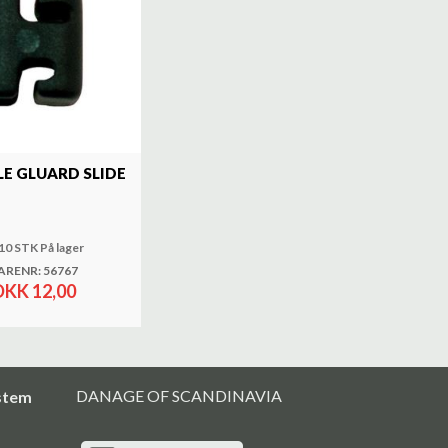
LE GLUARD SLIDE
10 STK På lager
ARENR: 56767
DKK 12,00
DANAGE OF SCANDINAVIA
stem