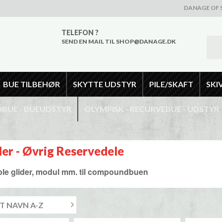
DANAGE OF 
TELEFON ?
SEND EN MAIL TIL SHOP@DANAGE.DK
BUE TILBEHØR
SKYTTE UDSTYR
PILE/SKAFT
SKI
UE - BUEUDSTYR
OLYMPISK - RECURVEBUE - UDSTYR
er - Øvrig Reservedele
le glider, modul mm. til compoundbuen