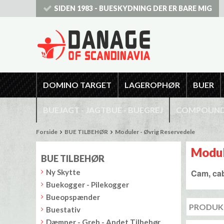
SIDEN 1983 - BUESKYDNING DER ER BARE MIG
DOMINO TARGET
LAGEROPHØR
BUER
BUEJAGT - JAGTBUE - BUEGREJ
COMPOUNDB
Forside
BUE TILBEHØR
Moduler - Øvrig Reservedele
Modul
BUE TILBEHØR
Ny Skytte
Cam, cab
Buekogger - Pilekogger
Bueopspænder
Buestativ
Dæmper - Greb - Andet Tilbehør