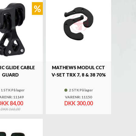
%
IC GLIDE CABLE
MATHEWS MODUL CCT
GUARD
V-SET TRX 7, 8 & 38 70%
1 STK På lager
2 STK På lager
ARENR: 11149
VARENR: 11150
DKK 84,00
DKK 300,00
DKK 168,00