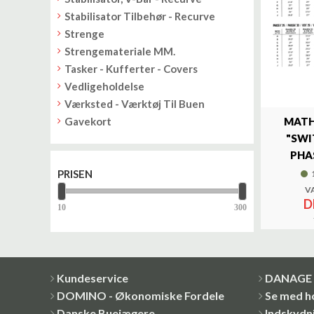
Stabilisator Tilbehør - Recurve
Strenge
Strengemateriale MM.
Tasker - Kufferter - Covers
Vedligeholdelse
Værksted - Værktøj Til Buen
Gavekort
MATH
"SWI
PHA
PRISEN
V
D
Kundeservice
DANAGE 
DOMINO - Økonomiske Fordele
Se med h
Danske Buejægere
Indskydni