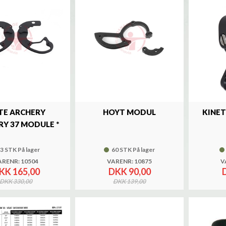
ITE ARCHERY
HOYT MODUL
KINET
RY 37 MODULE *
3 STK På lager
60 STK På lager
ARENR: 10504
VARENR: 10875
V
KK 165,00
DKK 90,00
DKK 330,00
DKK 139,00