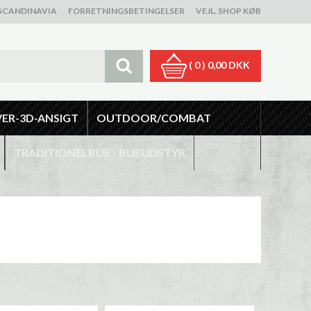
SCANDINAVIA
FORRETNINGSBETINGELSER
VEJL. SHOP KØB
( 0 )
0,00 DKK
VER-3D-ANSIGT
OUTDOOR/COMBAT
TRADITIONELBUE - BUEUDSTYR