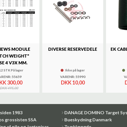
EWS MODULE
DIVERSE RESERVEDELE
EK CAB
TCH WEIGHT"
SE 4 V3X MM.
12 STK På lager
Ikke på lager
ARENR: 55659
VARENR: 55990
V
KK 300,00
DKK 10,00
DKK 495,00
siden 1983
DANAGE DOMINO Target Sy
os grossisten SSA
Bueskydning Danmark
ng af pile og Jagtspiser
Træklængde