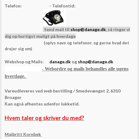
Telefon:
- Telefontid:
end mail til
shop@danage.dk
, s
å ringer vi
S
dig op
h
urtigst muligt på hverdage
(oplys navn og telefonnr. og gerne hvad det
drejer sig om)
Webshop og Mails
:
danage.dk
og
shop@danage.dk
- Webordre og mails behandles alle ugens
hverdage.
Vareudleveres ved web bestilling / Smedevænget 2, 6310
Broager
Kan også afhentes udenfor lukketid.
Hvem taler og skriver du med?
Majbritt Kornbek