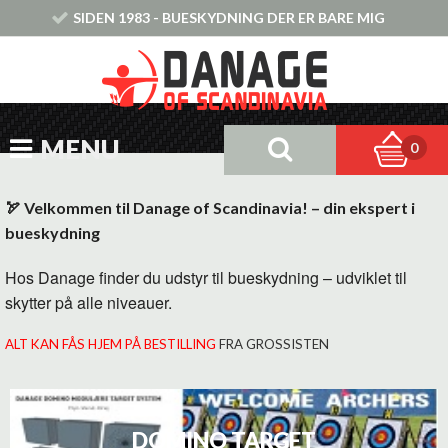
SIDEN 1983 - BUESKYDNING DER ER BARE MIG
MENU
0
🏹 Velkommen til Danage of Scandinavia! – din ekspert i
bueskydning
Hos Danage finder du udstyr til bueskydning – udviklet til
skytter på alle niveauer.
ALT KAN FÅS HJEM PÅ BESTILLING
FRA GROSSISTEN
DOMINO TARGET