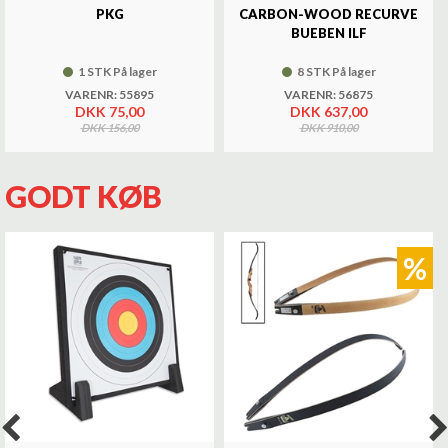
PKG
CARBON-WOOD RECURVE
BUEBEN ILF
1 STK På lager
8 STK På lager
VARENR: 55895
VARENR: 56875
DKK 75,00
DKK 637,00
DKK 156,00
DKK 910,00
GODT KØB
%