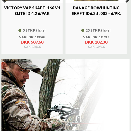
VICTORY VAP SKAFT .166 V1
DANAGE BOWHUNTING
ELITE ID 4.2 6/PAK
SKAFT ID6.2 ± .002 - 6/PK.
5 STK På lager
25 STK På lager
VARENR: 10048
VARENR: 10737
DKK 509,60
DKK 202,30
DKK 728,00
DKK 289,00