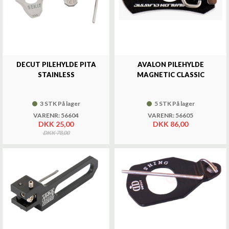
DECUT PILEHYLDE PITA
AVALON PILEHYLDE
STAINLESS
MAGNETIC CLASSIC
3 STK På lager
5 STK På lager
VARENR: 56604
VARENR: 56605
DKK 25,00
DKK 86,00
DKK 78,00