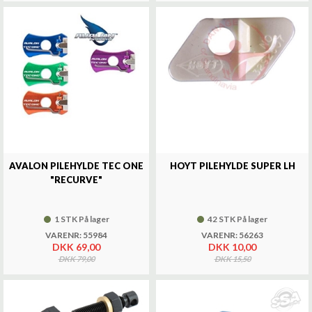
AVALON PILEHYLDE TEC ONE
HOYT PILEHYLDE SUPER LH
"RECURVE"
1 STK På lager
42 STK På lager
VARENR: 55984
VARENR: 56263
DKK 69,00
DKK 10,00
DKK 79,00
DKK 15,50