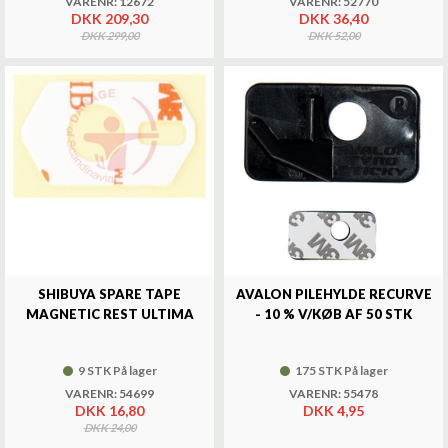
VARENR: 12672
VARENR: 52770
DKK 209,30
DKK 36,40
DKK 299,00
DKK 52,00
SHIBUYA SPARE TAPE
AVALON PILEHYLDE RECURVE
MAGNETIC REST ULTIMA
- 10 % V/KØB AF 50 STK
9 STK På lager
175 STK På lager
VARENR: 54699
VARENR: 55478
DKK 16,80
DKK 4,95
DKK 24,00