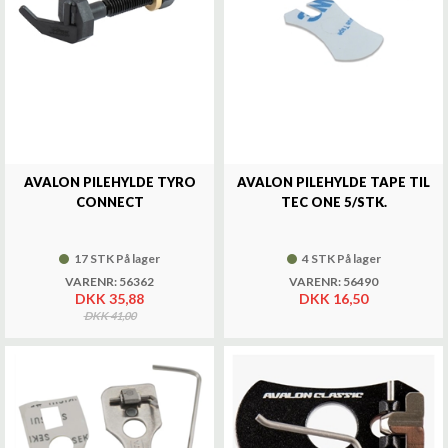
AVALON PILEHYLDE TYRO
AVALON PILEHYLDE TAPE TIL
CONNECT
TEC ONE 5/STK.
17 STK På lager
4 STK På lager
VARENR: 56362
VARENR: 56490
DKK 35,88
DKK 16,50
DKK 41,00