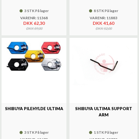
3 STK På lager
8 STK På lager
VARENR: 11368
VARENR: 11883
DKK 62,30
DKK 41,60
DKK 89,00
DKK 52,00
SHIBUYA PILEHYLDE ULTIMA
SHIBUYA ULTIMA SUPPORT
ARM
3 STK På lager
1 STK På lager