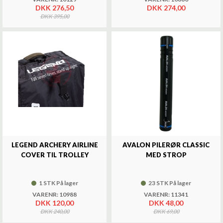
DKK 276,50
DKK 274,00
DKK 395,00
LEGEND ARCHERY AIRLINE
AVALON PILERØR CLASSIC
COVER TIL TROLLEY
MED STROP
1 STK På lager
23 STK På lager
VARENR: 10988
VARENR: 11341
DKK 120,00
DKK 48,00
DKK 240,00
DKK 69,00