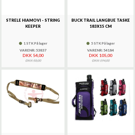
STRELE HIAMOVI - STRING
BUCK TRAIL LANGBUE TASKE
KEEPER
183X15 CM
1 STK På lager
5 STK På lager
VARENR: 53837
VARENR: 54184
DKK 54,00
DKK 105,00
DKK 58,00
DKK 194,00