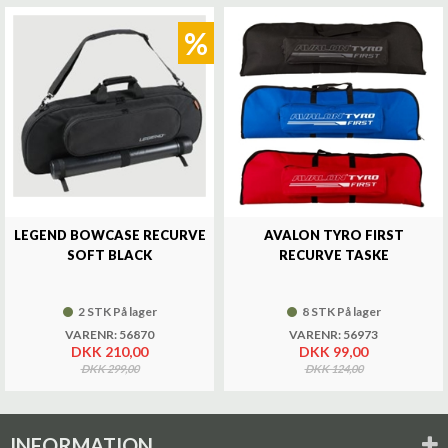
%
LEGEND BOWCASE RECURVE
AVALON TYRO FIRST
SOFT BLACK
RECURVE TASKE
2 STK På lager
8 STK På lager
VARENR: 56870
VARENR: 56973
DKK 210,00
DKK 99,00
DKK 299,00
DKK 124,00
INFORMATION