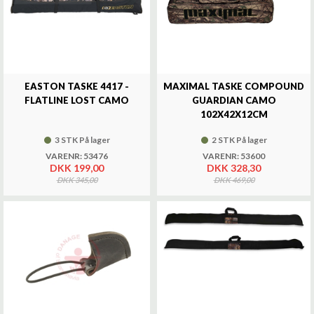
EASTON TASKE 4417 -
MAXIMAL TASKE COMPOUND
FLATLINE LOST CAMO
GUARDIAN CAMO
102X42X12CM
3 STK På lager
2 STK På lager
VARENR: 53476
VARENR: 53600
DKK 199,00
DKK 328,30
DKK 345,00
DKK 469,00