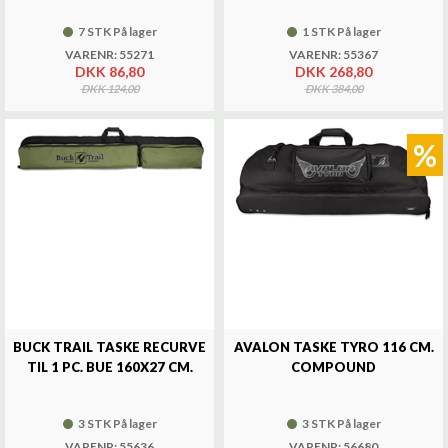
7 STK På lager
1 STK På lager
VARENR: 55271
VARENR: 55367
DKK 86,80
DKK 268,80
DKK 124,00
DKK 384,00
%
BUCK TRAIL TASKE RECURVE
AVALON TASKE TYRO 116 CM.
TIL 1 PC. BUE 160X27 CM.
COMPOUND
3 STK På lager
3 STK På lager
VARENR: 55636
VARENR: 56680