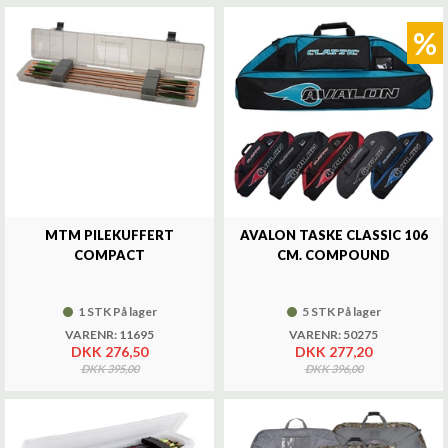
%
MTM PILEKUFFERT
AVALON TASKE CLASSIC 106
COMPACT
CM. COMPOUND
1 STK På lager
5 STK På lager
VARENR: 11695
VARENR: 50275
DKK 276,50
DKK 277,20
DKK 395,00
DKK 396,00