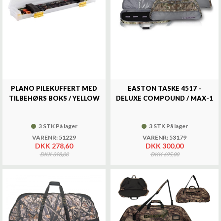
PLANO PILEKUFFERT MED
EASTON TASKE 4517 -
TILBEHØRS BOKS / YELLOW
DELUXE COMPOUND / MAX-1
3 STK På lager
3 STK På lager
VARENR: 51229
VARENR: 53179
DKK 278,60
DKK 300,00
DKK 398,00
DKK 695,00