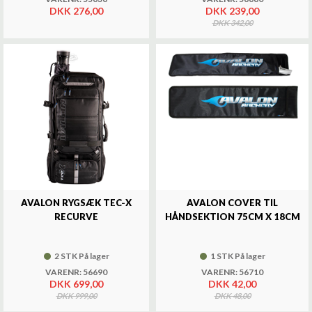
DKK 276,00
DKK 239,00
DKK 342,00
AVALON RYGSÆK TEC-X
AVALON COVER TIL
RECURVE
HÅNDSEKTION 75CM X 18CM
2 STK På lager
1 STK På lager
VARENR: 56690
VARENR: 56710
DKK 699,00
DKK 42,00
DKK 999,00
DKK 48,00