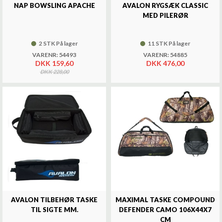
NAP BOWSLING APACHE
AVALON RYGSÆK CLASSIC
MED PILERØR
2 STK På lager
11 STK På lager
VARENR: 54493
VARENR: 54885
DKK 159,60
DKK 476,00
DKK 228,00
AVALON TILBEHØR TASKE
MAXIMAL TASKE COMPOUND
TIL SIGTE MM.
DEFENDER CAMO 106X44X7
CM