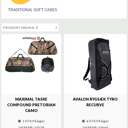
MAXIMAL TASKE
AVALON RYGSÆK TYRO
COMPOUND PRETORIAN
RECURVE
CAMO
1 STK På lager
6 STK På lager
VARENR: 10129
VARENR: 10660