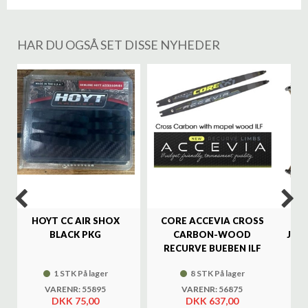
HAR DU OGSÅ SET DISSE NYHEDER
%
HOYT CC AIR SHOX
CORE ACCEVIA CROSS
SA
BLACK PKG
CARBON-WOOD
JAG
RECURVE BUEBEN ILF
1 STK På lager
8 STK På lager
VARENR: 55895
VARENR: 56875
DKK 75,00
DKK 637,00