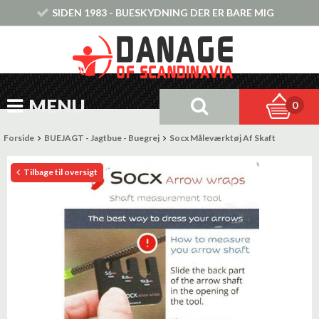
SIDEN 1983 - BUESKYDNING DER ER BARE MIG
MENU
0
Forside
BUEJAGT - Jagtbue - Buegrej
Socx Måleværktøj Af Skaft
Tilbage til oversigt