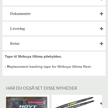
Dokumenter
Levering
Retur
Tape til Shibuya Ultima pilehylden.
- R
eplacement backing tape for Shibuya Ultima Rest.
HAR DU OGSÅ SET DISSE NYHEDER
%