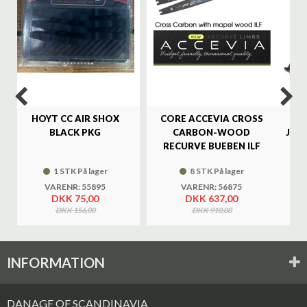
HOYT CC AIR SHOX
CORE ACCEVIA CROSS
SA
BLACK PKG
CARBON-WOOD
JAG
RECURVE BUEBEN ILF
1 STK På lager
8 STK På lager
VARENR: 55895
VARENR: 56875
DKK 75,00
DKK 637,00
DKK 156,00
DKK 910,00
INFORMATION
DANAGE OF SCANDINAVIA