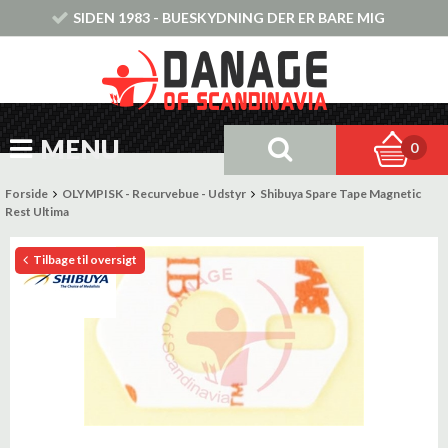
SIDEN 1983 - BUESKYDNING DER ER BARE MIG
MENU
0
Forside
OLYMPISK - Recurvebue - Udstyr
Shibuya Spare Tape Magnetic
Rest Ultima
Tilbage til oversigt