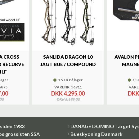
A CROSS
SANLIDA DRAGON 10
AVALON P
 RECURVE
JAGT BUE / COMPOUND
MAGNE
ILF
lager
1 STK På lager
1 S
6875
VARENR: 56911
VARE
,00
DKK 4.295,00
DKK
00
DKK 5.195,00
siden 1983
DANAGE DOMINO Target Sy
os grossisten SSA
Bueskydning Danmark