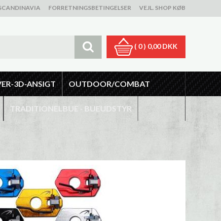
SCANDINAVIA
FORRETNINGSBETINGELSER
VEJL. SHOP KØB
( 0 )
0,00 DKK
VER-3D-ANSIGT
OUTDOOR/COMBAT
TRADITIONELBUE - BUEUDSTYR