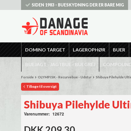
SIDEN 1983 - BUESKYDNING DER ER BARE MIG
DOMINO TARGET
LAGEROPHØR
BUER
BUEJAGT - JAGTBUE - BUEGREJ
COMPOUNDB
Forside
OLYMPISK - Recurvebue - Udstyr
Shibuya Pilehylde Ult
Tilbage til oversigt
Shibuya Pilehylde Ult
Varenummer: 12672
DKK 209,30