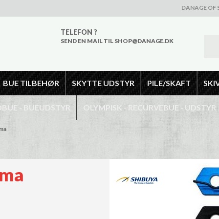
DANAGE OF 
TELEFON ?
SEND EN MAIL TIL SHOP@DANAGE.DK
BUE TILBEHØR
SKYTTE UDSTYR
PILE/SKAFT
SKI
UE - BUEUDSTYR
OLYMPISK - RECURVEBUE - UDSTYR
ima
ima