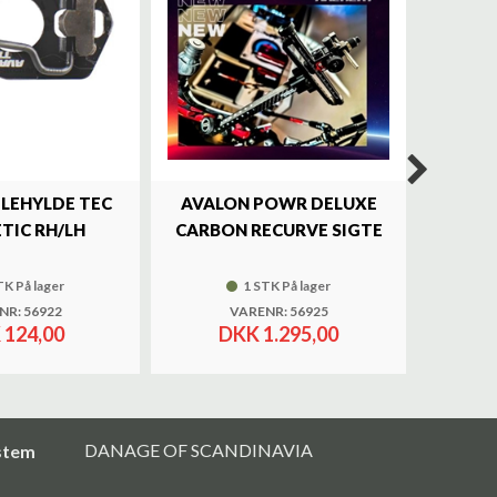
ILEHYLDE TEC
AVALON POWR DELUXE
SKY
TIC RH/LH
CARBON RECURVE SIGTE
BRASS 
TK På lager
1 STK På lager
NR: 56922
VARENR: 56925
 124,00
DKK 1.295,00
DANAGE OF SCANDINAVIA
stem