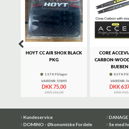
LUXE
HOYT CC AIR SHOX BLACK
CORE ACCEVI
UND
PKG
CARBON-WOOD
BUEBEN 
1 STK På lager
8 STK På 
VARENR: 55895
VARENR: 5
DKK 75,00
DKK 637
DKK 156,00
DKK 910,
Kundeservice
DANAGE 
DOMINO - Økonomiske Fordele
Se med h