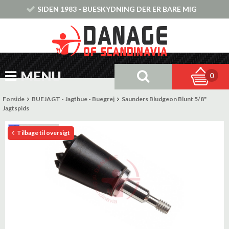
SIDEN 1983 - BUESKYDNING DER ER BARE MIG
MENU
0
Forside
BUEJAGT - Jagtbue - Buegrej
Saunders Bludgeon Blunt 5/8"
Jagtspids
Tilbage til oversigt