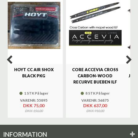
%
HOYT CC AIR SHOX
CORE ACCEVIA CROSS
SA
BLACK PKG
CARBON-WOOD
JAG
RECURVE BUEBEN ILF
1 STK På lager
8 STK På lager
VARENR: 55895
VARENR: 56875
DKK 75,00
DKK 637,00
DKK 156,00
DKK 910,00
INFORMATION