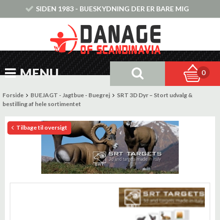
SIDEN 1983 - BUESKYDNING DER ER BARE MIG
MENU
0
Forside
BUEJAGT - Jagtbue - Buegrej
SRT 3D Dyr – Stort udvalg &
bestilling af hele sortimentet
Tilbage til oversigt