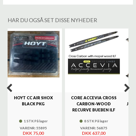
HAR DU OGSÅ SET DISSE NYHEDER
%
HOYT CC AIR SHOX
CORE ACCEVIA CROSS
SA
BLACK PKG
CARBON-WOOD
JAG
RECURVE BUEBEN ILF
1 STK På lager
8 STK På lager
VARENR: 55895
VARENR: 56875
DKK 75,00
DKK 637,00