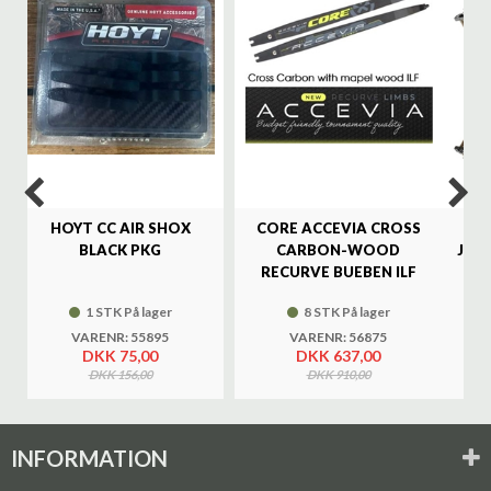
%
HOYT CC AIR SHOX
CORE ACCEVIA CROSS
SA
BLACK PKG
CARBON-WOOD
JAG
RECURVE BUEBEN ILF
1 STK På lager
8 STK På lager
VARENR: 55895
VARENR: 56875
DKK 75,00
DKK 637,00
DKK 156,00
DKK 910,00
INFORMATION