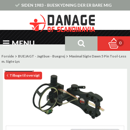
SIDEN 1983 - BUESKYDNING DER ER BARE MIG
MENU
0
Forside
BUEJAGT - Jagtbue - Buegrej
Maximal Sigte Dawn 5 Pin Tool-Less
m. Sigte Lys
Tilbage til oversigt