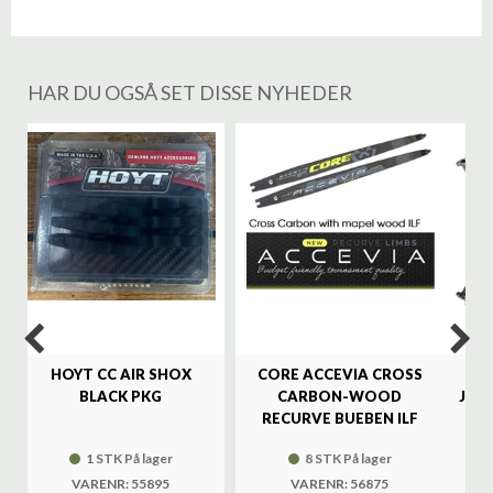
HAR DU OGSÅ SET DISSE NYHEDER
%
HOYT CC AIR SHOX
CORE ACCEVIA CROSS
SA
BLACK PKG
CARBON-WOOD
JAG
RECURVE BUEBEN ILF
1 STK På lager
8 STK På lager
VARENR: 55895
VARENR: 56875