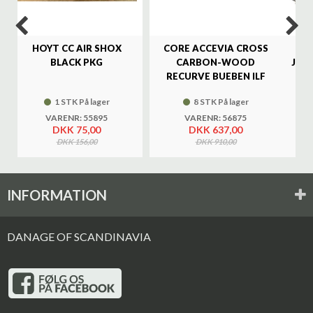
HOYT CC AIR SHOX
CORE ACCEVIA CROSS
SA
BLACK PKG
CARBON-WOOD
JAG
RECURVE BUEBEN ILF
1 STK På lager
8 STK På lager
VARENR: 55895
VARENR: 56875
DKK 75,00
DKK 637,00
DKK 156,00
DKK 910,00
INFORMATION
DANAGE OF SCANDINAVIA