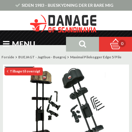
SIDEN 1983 - BUESKYDNING DER ER BARE MIG
MENU
0
Forside
BUEJAGT - Jagtbue - Buegrej
Maximal Pilekogger Edge 5/Pile
Tilbage til oversigt