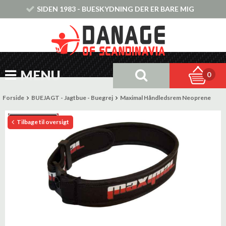
SIDEN 1983 - BUESKYDNING DER ER BARE MIG
MENU
0
Forside
BUEJAGT - Jagtbue - Buegrej
Maximal Håndledsrem Neoprene
Tilbage til oversigt