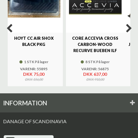
HOYT CC AIR SHOX
CORE ACCEVIA CROSS
SA
BLACK PKG
CARBON-WOOD
JAG
RECURVE BUEBEN ILF
1 STK På lager
8 STK På lager
VARENR: 55895
VARENR: 56875
DKK 75,00
DKK 637,00
DKK 156,00
DKK 910,00
INFORMATION
DANAGE OF SCANDINAVIA