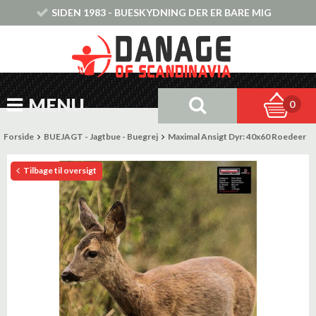
SIDEN 1983 - BUESKYDNING DER ER BARE MIG
MENU
0
Forside
BUEJAGT - Jagtbue - Buegrej
Maximal Ansigt Dyr: 40x60 Roedeer
Tilbage til oversigt
Tilbud