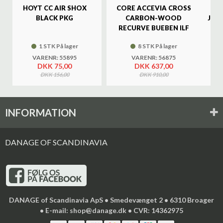
HOYT CC AIR SHOX
CORE ACCEVIA CROSS
SA
BLACK PKG
CARBON-WOOD
JAG
RECURVE BUEBEN ILF
1 STK På lager
8 STK På lager
VARENR: 55895
VARENR: 56875
DKK 75,00
DKK 637,00
DKK 156,00
DKK 910,00
INFORMATION
DANAGE OF SCANDINAVIA
DANAGE of Scandinavia ApS • Smedevænget 2 • 6310 Broager
• E-mail: shop@danage.dk • CVR: 14362975