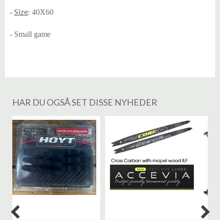
Size
-
: 40X60
- Small game
HAR DU OGSÅ SET DISSE NYHEDER
%