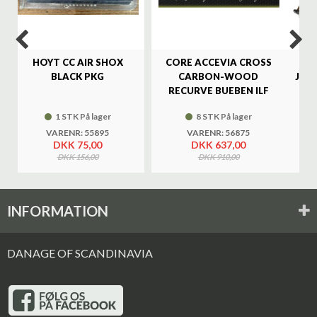
HOYT CC AIR SHOX
CORE ACCEVIA CROSS
SA
BLACK PKG
CARBON-WOOD
JAG
RECURVE BUEBEN ILF
1 STK På lager
8 STK På lager
VARENR: 55895
VARENR: 56875
DKK 75,00
DKK 637,00
DKK 156,00
DKK 910,00
INFORMATION
DANAGE OF SCANDINAVIA