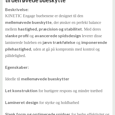
til den øvede bueskytte
Beskrivelse:
KINETIC Engage buebenene er designet til den
mellemøvede bueskytte
, der ønsker en perfekt balance
hastighed, præcision og stabilitet
mellem
. Med deres
slanke profil
avancerede spidsdesign
og
leverer disse
jævn trækfølelse
imponerende
laminerede buleben en
og
pilehastighed
, uden at gå på kompromis med kontrol og
pålidelighed.
Egenskaber:
mellemøvede bueskytter
Ideelle til
Let konstruktion
for hurtigere respons og mindre træthed
Lamineret design
for styrke og holdbarhed
Slank form og optimerede spidser
for bedre effektivitet og