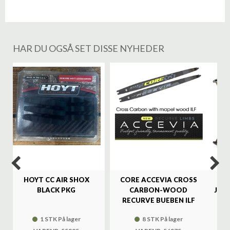
HAR DU OGSÅ SET DISSE NYHEDER
%
HOYT CC AIR SHOX
CORE ACCEVIA CROSS
SA
BLACK PKG
CARBON-WOOD
JAG
RECURVE BUEBEN ILF
1 STK På lager
8 STK På lager