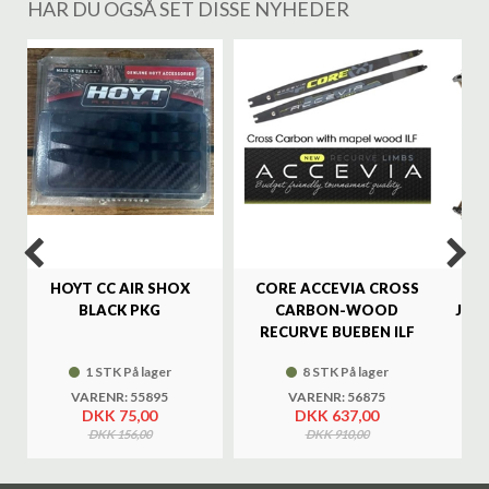
HAR DU OGSÅ SET DISSE NYHEDER
%
HOYT CC AIR SHOX
CORE ACCEVIA CROSS
SA
BLACK PKG
CARBON-WOOD
JAG
RECURVE BUEBEN ILF
1 STK På lager
8 STK På lager
VARENR: 55895
VARENR: 56875
DKK 75,00
DKK 637,00
DKK 156,00
DKK 910,00