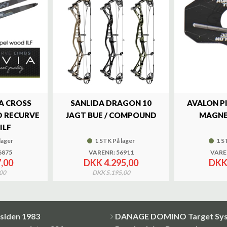
A CROSS
SANLIDA DRAGON 10
AVALON P
 RECURVE
JAGT BUE / COMPOUND
MAGNE
ILF
lager
1 STK På lager
1 S
6875
VARENR: 56911
VARE
,00
DKK 4.295,00
DKK
00
DKK 5.195,00
siden 1983
DANAGE DOMINO Target Sy