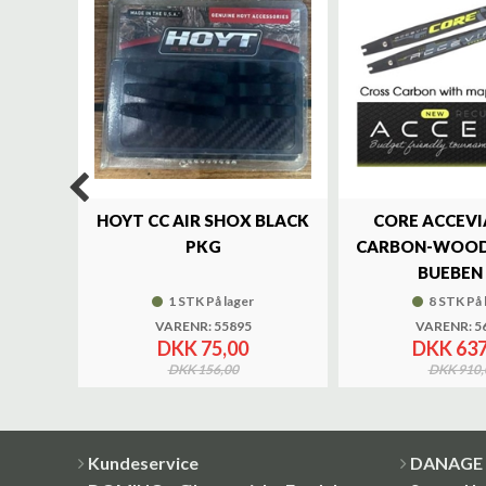
%
LUXE
HOYT CC AIR SHOX BLACK
CORE ACCEVI
UND
PKG
CARBON-WOOD
BUEBEN 
1 STK På lager
8 STK På 
VARENR: 55895
VARENR: 5
DKK 75,00
DKK 637
DKK 156,00
DKK 910,
Kundeservice
DANAGE 