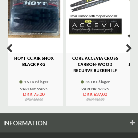
HOYT CC AIR SHOX
CORE ACCEVIA CROSS
SA
BLACK PKG
CARBON-WOOD
JAG
RECURVE BUEBEN ILF
1 STK På lager
8 STK På lager
VARENR: 55895
VARENR: 56875
DKK 75,00
DKK 637,00
DKK 156,00
DKK 910,00
INFORMATION