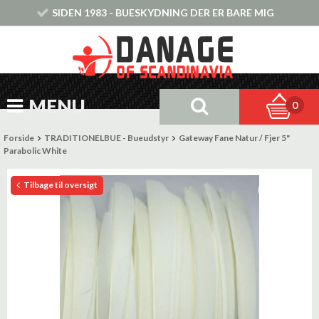
SIDEN 1983 - BUESKYDNING DER ER BARE MIG
MENU
0
Forside
TRADITIONELBUE - Bueudstyr
Gateway Fane Natur / Fjer 5"
Parabolic White
Tilbage til oversigt