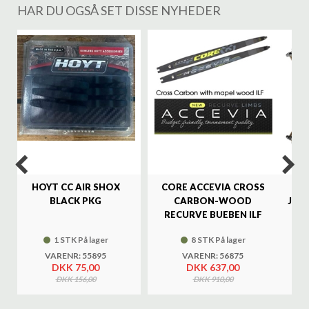
HAR DU OGSÅ SET DISSE NYHEDER
%
HOYT CC AIR SHOX
CORE ACCEVIA CROSS
SA
BLACK PKG
CARBON-WOOD
JAG
RECURVE BUEBEN ILF
1 STK På lager
8 STK På lager
VARENR: 55895
VARENR: 56875
DKK 75,00
DKK 637,00
DKK 156,00
DKK 910,00