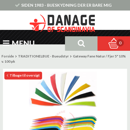
SIDEN 1983 - BUESKYDNING DER ER BARE MIG
MENU
0
Forside
TRADITIONELBUE - Bueudstyr
Gateway Fane Natur / Fjer 5" 10%
v. 100 pk
Tilbage til oversigt