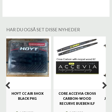
HAR DU OGSÅ SET DISSE NYHEDER
%
HOYT CC AIR SHOX
CORE ACCEVIA CROSS
SA
BLACK PKG
CARBON-WOOD
JAG
RECURVE BUEBEN ILF