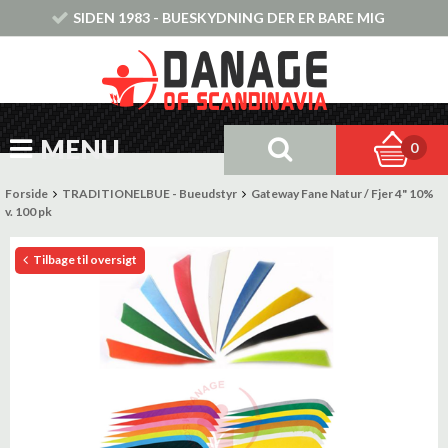
SIDEN 1983 - BUESKYDNING DER ER BARE MIG
MENU
0
Forside
TRADITIONELBUE - Bueudstyr
Gateway Fane Natur / Fjer 4" 10%
v. 100 pk
Tilbage til oversigt