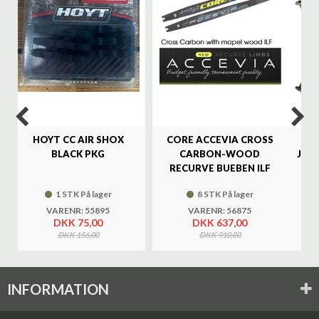
%
HOYT CC AIR SHOX
CORE ACCEVIA CROSS
SA
BLACK PKG
CARBON-WOOD
JAG
RECURVE BUEBEN ILF
1 STK På lager
8 STK På lager
VARENR: 55895
VARENR: 56875
DKK 75,00
DKK 637,00
DKK 156,00
DKK 910,00
INFORMATION