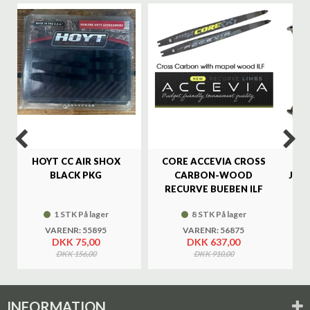
%
HOYT CC AIR SHOX
CORE ACCEVIA CROSS
SA
BLACK PKG
CARBON-WOOD
JAG
RECURVE BUEBEN ILF
1 STK På lager
8 STK På lager
VARENR: 55895
VARENR: 56875
DKK 75,00
DKK 637,00
DKK 156,00
DKK 910,00
INFORMATION