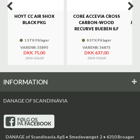
HOYT CC AIR SHOX
CORE ACCEVIA CROSS
SA
BLACK PKG
CARBON-WOOD
JAG
RECURVE BUEBEN ILF
1 STK På lager
8 STK På lager
VARENR: 55895
VARENR: 56875
DKK 75,00
DKK 637,00
DKK 156,00
DKK 910,00
INFORMATION
DANAGE OF SCANDINAVIA
DANAGE of Scandinavia ApS • Smedevænget 2 • 6310 Broager