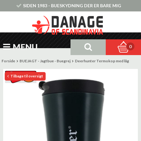
SIDEN 1983 - BUESKYDNING DER ER BARE MIG
MENU
0
Forside
BUEJAGT - Jagtbue - Buegrej
Deerhunter Termokop med låg
Tilbage til oversigt