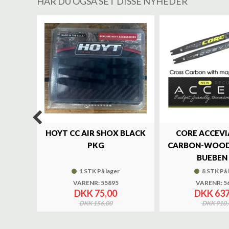
HAR DU OGSÅ SET DISSE NYHEDER
%
LUXE
HOYT CC AIR SHOX BLACK
CORE ACCEVI
UND
PKG
CARBON-WOOD
BUEBEN 
1 STK På lager
8 STK På 
VARENR: 55895
VARENR: 5
DKK 75,00
DKK 637
DKK 156,00
DKK 910,