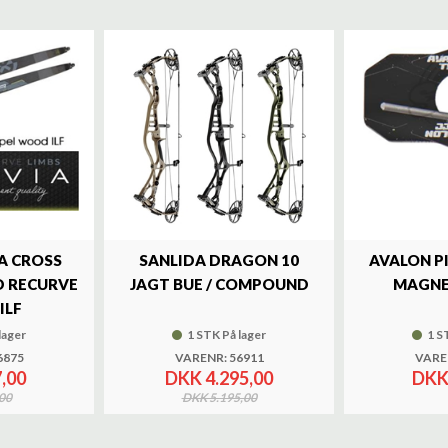
A CROSS
SANLIDA DRAGON 10
AVALON P
 RECURVE
JAGT BUE / COMPOUND
MAGNE
ILF
lager
1 STK På lager
1 S
6875
VARENR: 56911
VARE
,00
DKK 4.295,00
DKK
00
DKK 5.195,00