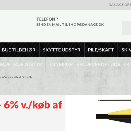
DANAGE OF 
TELEFON ?
SEND EN MAIL TIL SHOP@DANAGE.DK
BUE TILBEHØR
SKYTTE UDSTYR
PILE/SKAFT
SKI
UE - BUEUDSTYR
OLYMPISK - RECURVEBUE - UDSTYR
- 6% v./køb af 25 stk
- 6% v./køb af