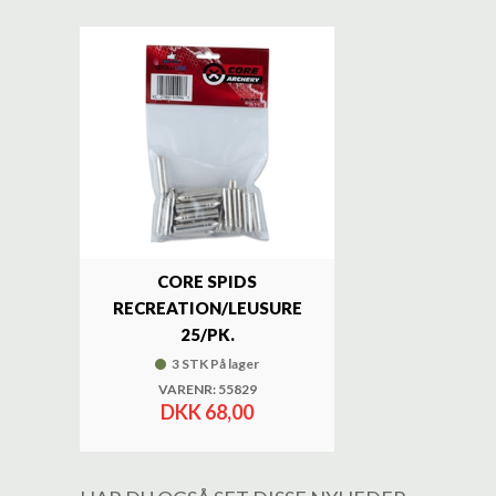
CORE SPIDS
RECREATION/LEUSURE
25/PK.
3 STK På lager
VARENR: 55829
DKK 68,00