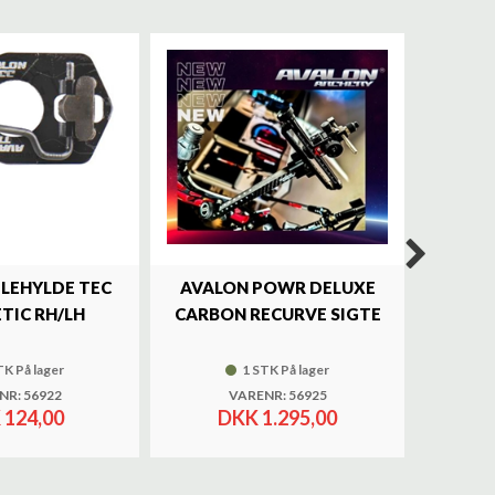
ILEHYLDE TEC
AVALON POWR DELUXE
SKY
TIC RH/LH
CARBON RECURVE SIGTE
BRASS 
TK På lager
1 STK På lager
NR: 56922
VARENR: 56925
 124,00
DKK 1.295,00