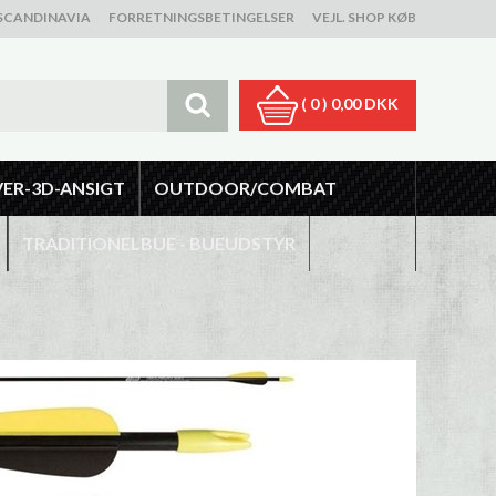
SCANDINAVIA
FORRETNINGSBETINGELSER
VEJL. SHOP KØB
( 0 )
0,00 DKK
VER-3D-ANSIGT
OUTDOOR/COMBAT
TRADITIONELBUE - BUEUDSTYR