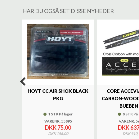
HAR DU OGSÅ SET DISSE NYHEDER
%
LUXE
HOYT CC AIR SHOX BLACK
CORE ACCEVI
UND
PKG
CARBON-WOOD
BUEBEN 
1 STK På lager
8 STK På 
VARENR: 55895
VARENR: 5
DKK 75,00
DKK 637
DKK 156,00
DKK 910,