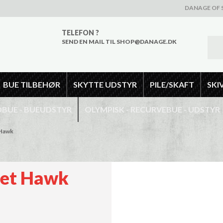
DANAGE OF 
TELEFON ?
SEND EN MAIL TIL SHOP@DANAGE.DK
BUE TILBEHØR
SKYTTE UDSTYR
PILE/SKAFT
SKI
UE - BUEUDSTYR
OLYMPISK - RECURVEBUE - UDSTYR
 Hawk
het Hawk