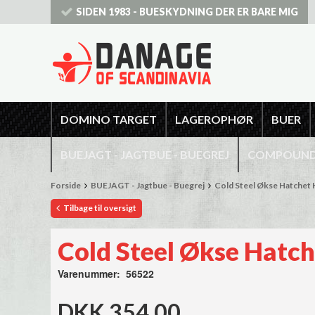
SIDEN 1983 - BUESKYDNING DER ER BARE MIG
DOMINO TARGET
LAGEROPHØR
BUER
BUEJAGT - JAGTBUE - BUEGREJ
COMPOUNDB
Forside
BUEJAGT - Jagtbue - Buegrej
Cold Steel Økse Hatchet
Tilbage til oversigt
Cold Steel Økse Hatc
Varenummer: 56522
DKK 354,00