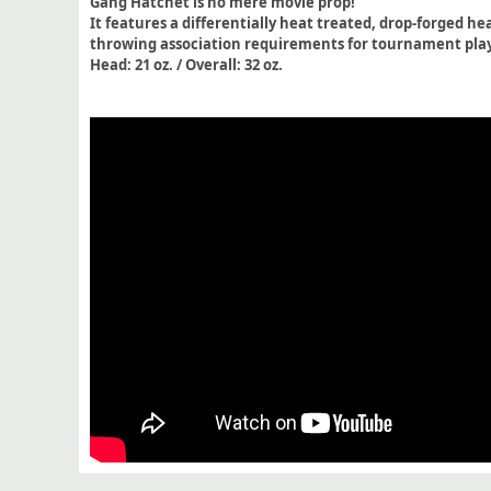
Gang Hatchet is no mere movie prop!
It features a differentially heat treated, drop-forged h
throwing association requirements for tournament play
Head: 21 oz. / Overall: 32 oz.