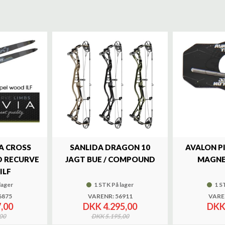
A CROSS
SANLIDA DRAGON 10
AVALON P
 RECURVE
JAGT BUE / COMPOUND
MAGNE
ILF
lager
1 STK På lager
1 S
6875
VARENR: 56911
VARE
,00
DKK 4.295,00
DKK
00
DKK 5.195,00