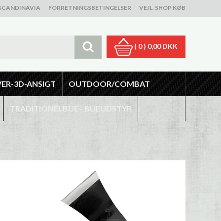
SCANDINAVIA
FORRETNINGSBETINGELSER
VEJL. SHOP KØB
( 0 )
0,00 DKK
VER-3D-ANSIGT
OUTDOOR/COMBAT
TRADITIONELBUE - BUEUDSTYR