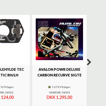
ILEHYLDE TEC
AVALON POWR DELUXE
SKY
TIC RH/LH
CARBON RECURVE SIGTE
BRASS 
TK På lager
1 STK På lager
NR: 56922
VARENR: 56925
 124,00
DKK 1.295,00