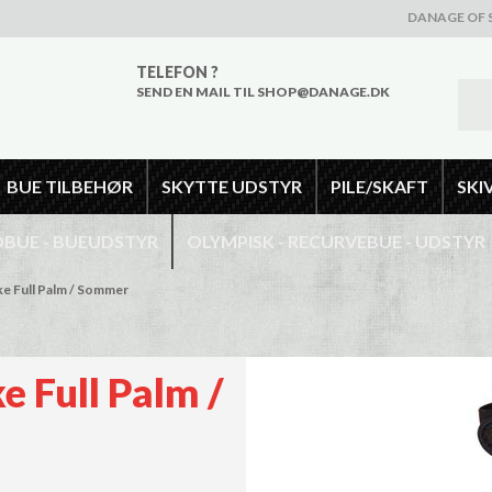
DANAGE OF 
TELEFON ?
SEND EN MAIL TIL SHOP@DANAGE.DK
BUE TILBEHØR
SKYTTE UDSTYR
PILE/SKAFT
SKI
UE - BUEUDSTYR
OLYMPISK - RECURVEBUE - UDSTYR
ke Full Palm / Sommer
e Full Palm /