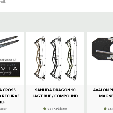
ail.
A CROSS
SANLIDA DRAGON 10
AVALON P
 RECURVE
JAGT BUE / COMPOUND
MAGNE
ILF
lager
1 STK På lager
1 S