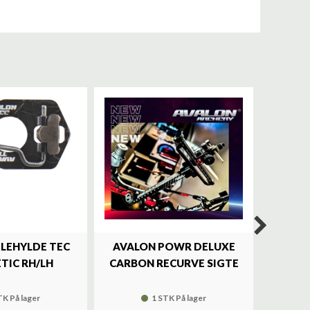
ILEHYLDE TEC
AVALON POWR DELUXE
SKY
TIC RH/LH
CARBON RECURVE SIGTE
BRASS 
TK På lager
1 STK På lager