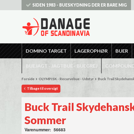
SIDEN 1983 - BUESKYDNING DER ER BARE MIG
DOMINO TARGET
LAGEROPHØR
BUER
BUEJAGT - JAGTBUE - BUEGREJ
COMPOUNDB
Forside
OLYMPISK - Recurvebue - Udstyr
Buck Trail Skydehans
Tilbage til oversigt
Buck Trail Skydehansk
Sommer
Varenummer: 56683