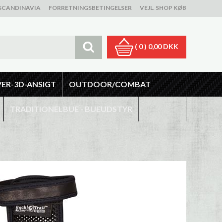
SCANDINAVIA
FORRETNINGSBETINGELSER
VEJL. SHOP KØB
( 0 )
0,00 DKK
VER-3D-ANSIGT
OUTDOOR/COMBAT
TRADITIONELBUE - BUEUDSTYR