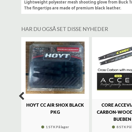
Lightweight polyester mesh shooting glove from Buck Tr
The fingertips are made of premium black leather.
HAR DU OGSÅ SET DISSE NYHEDER
%
LUXE
HOYT CC AIR SHOX BLACK
CORE ACCEVI
UND
PKG
CARBON-WOOD
BUEBEN 
1 STK På lager
8 STK På 