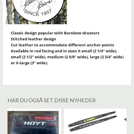
Classic design popular with Barebow shooters
Stitched leather design
Cut leather to accommodate different anchor points
Available in red facing and in sizes X-small (2 1/4" wide),
small (2 1/2" wide), medium (2 5/8" wide), large (2 3/4" wide)
or X-large (3" wide).
HAR DU OGSÅ SET DISSE NYHEDER
%