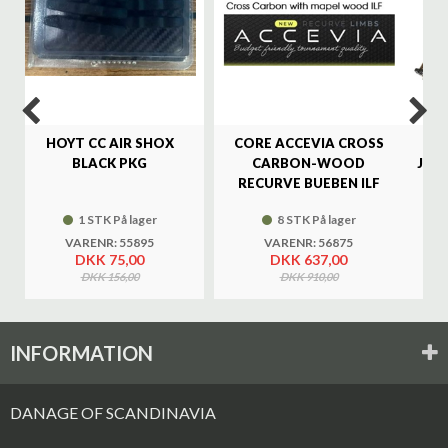
HOYT CC AIR SHOX
CORE ACCEVIA CROSS
SA
BLACK PKG
CARBON-WOOD
JAG
RECURVE BUEBEN ILF
1 STK På lager
8 STK På lager
VARENR: 55895
VARENR: 56875
DKK 75,00
DKK 637,00
DKK 156,00
DKK 910,00
INFORMATION
DANAGE OF SCANDINAVIA