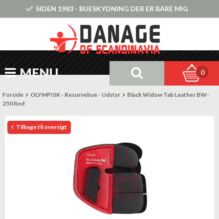
SIDEN 1983 - BUESKYDNING DER ER BARE MIG
MENU
0
Forside
OLYMPISK - Recurvebue - Udstyr
Black Widow Tab Leather BW-
250 Red
Tilbage til oversigt