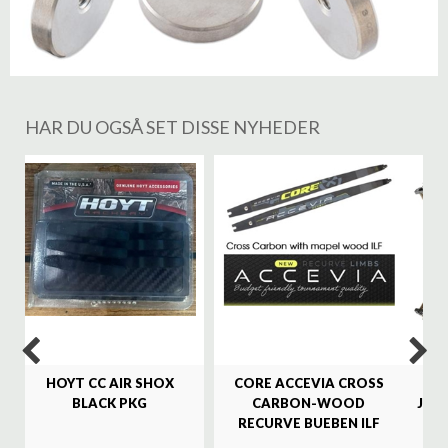
HAR DU OGSÅ SET DISSE NYHEDER
%
HOYT CC AIR SHOX
CORE ACCEVIA CROSS
SA
BLACK PKG
CARBON-WOOD
JAG
RECURVE BUEBEN ILF