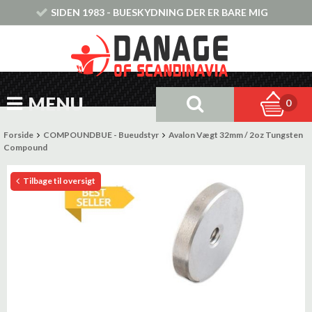
SIDEN 1983 - BUESKYDNING DER ER BARE MIG
MENU
0
Forside
COMPOUNDBUE - Bueudstyr
Avalon Vægt 32mm / 2oz Tungsten
Compound
Tilbage til oversigt
Tilbud