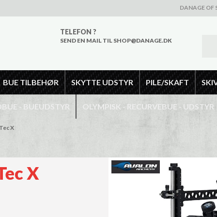
DANAGE OF 
TELEFON ?
SEND EN MAIL TIL SHOP@DANAGE.DK
BUE TILBEHØR
SKYTTE UDSTYR
PILE/SKAFT
SKI
UE - BUEUDSTYR
OLYMPISK - RECURVEBUE - UDSTYR
 Tec X
Tec X