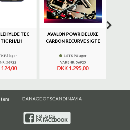
ILEHYLDE TEC
AVALON POWR DELUXE
SKY
TIC RH/LH
CARBON RECURVE SIGTE
BRASS 
TK På lager
1 STK På lager
NR: 56922
VARENR: 56925
 124,00
DKK 1.295,00
DANAGE OF SCANDINAVIA
stem