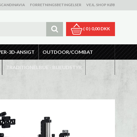
SCANDINAVIA
FORRETNINGSBETINGELSER
VEJL. SHOP KØB
( 0 )
0,00 DKK
VER-3D-ANSIGT
OUTDOOR/COMBAT
TRADITIONELBUE - BUEUDSTYR