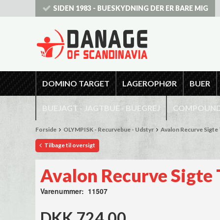
SIDEN 1983 - BUESKYDNING DER ER BARE MIG
DOMINO TARGET
LAGEROPHØR
BUER
BUEJAGT - JAGTBUE - BUEGREJ
COMPOUNDB
Forside
OLYMPISK - Recurvebue - Udstyr
Avalon Recurve Sigte
Tilbage til oversigt
Avalon Recurve Sigte 
Varenummer: 11507
DKK 724,00