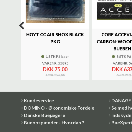
LUXE
HOYT CC AIR SHOX BLACK
CORE ACCEVI
UND
PKG
CARBON-WOOD
BUEBEN 
1 STK På lager
8 STK På 
VARENR: 55895
VARENR: 5
DKK 75,00
DKK 637
DKK 156,00
DKK 910,
Kundeservice
DANAGE 
DOMINO - Økonomiske Fordele
Se med h
Danske Buejægere
Indskydni
Bueopspænder - Hvordan ?
BueXper