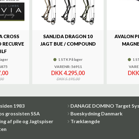
A CROSS
SANLIDA DRAGON 10
AVALON P
 RECURVE
JAGT BUE / COMPOUND
MAGNE
ILF
lager
1 STK På lager
1 S
6875
VARENR: 56911
VARE
,00
DKK 4.295,00
DKK
00
DKK 5.195,00
siden 1983
DANAGE DOMINO Target Sy
os grossisten SSA
Bueskydning Danmark
ng af pile og Jagtspiser
Træklængde
ten