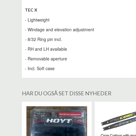
TEC X
- Lightweight
- Windage and elevation adjustment
- 8/32 Ring pin incl.
- RH and LH available
- Removable aperture
- Incl. Soft case
HAR DU OGSÅ SET DISSE NYHEDER
%