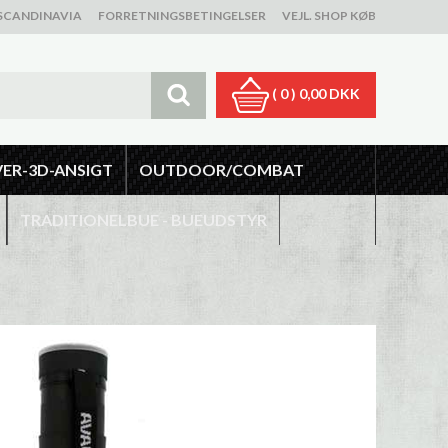
SCANDINAVIA
FORRETNINGSBETINGELSER
VEJL. SHOP KØB
( 0 )
0,00 DKK
VER-3D-ANSIGT
OUTDOOR/COMBAT
TRADITIONELBUE - BUEUDSTYR