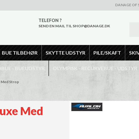
DANAGE OF 
TELEFON ?
SEND EN MAIL TIL SHOP@DANAGE.DK
BUE TILBEHØR
SKYTTE UDSTYR
PILE/SKAFT
SKI
UE - BUEUDSTYR
OLYMPISK - RECURVEBUE - UDSTYR
e Med Strop
luxe Med