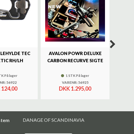
ILEHYLDE TEC
AVALON POWR DELUXE
SKY
TIC RH/LH
CARBON RECURVE SIGTE
BRASS 
TK På lager
1 STK På lager
NR: 56922
VARENR: 56925
 124,00
DKK 1.295,00
DANAGE OF SCANDINAVIA
stem