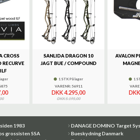
A CROSS
SANLIDA DRAGON 10
AVALON P
 RECURVE
JAGT BUE / COMPOUND
MAGNE
ILF
lager
1 STK På lager
1 S
6875
VARENR: 56911
VARE
,00
DKK 4.295,00
DKK
00
DKK 5.195,00
siden 1983
DANAGE DOMINO Target Sy
os grossisten SSA
Bueskydning Danmark