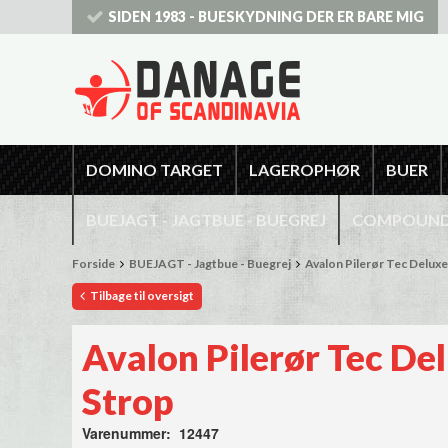
SIDEN 1983 - BUESKYDNING DER ER BARE MIG
DOMINO TARGET
LAGEROPHØR
BUER
BUEJAGT - JAGTBUE - BUEGREJ
COMPOUNDB
Forside
BUEJAGT - Jagtbue - Buegrej
Avalon Pilerør Tec Delux
Tilbage til oversigt
Avalon Pilerør Tec De
Strop
Varenummer: 12447