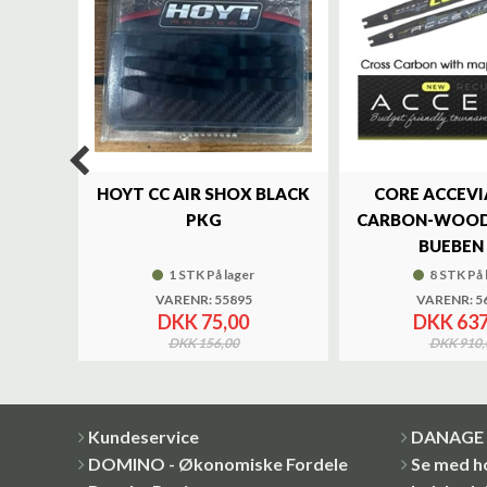
LUXE
HOYT CC AIR SHOX BLACK
CORE ACCEVI
UND
PKG
CARBON-WOOD
BUEBEN 
1 STK På lager
8 STK På 
VARENR: 55895
VARENR: 5
DKK 75,00
DKK 637
DKK 156,00
DKK 910,
Kundeservice
DANAGE 
DOMINO - Økonomiske Fordele
Se med h