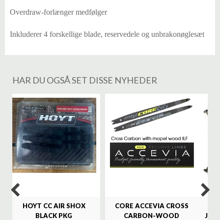
Overdraw-forlænger medfølger
Inkluderer 4 forskellige blade, reservedele og unbrakonøglesæt
HAR DU OGSÅ SET DISSE NYHEDER
%
HOYT CC AIR SHOX
CORE ACCEVIA CROSS
SA
BLACK PKG
CARBON-WOOD
JAG