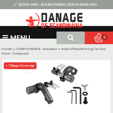
SIDEN 1983 - BUESKYDNING DER ER BARE MIG
MENU
0
Forside
COMPOUNDBUE - Bueudstyr
Avalon Pilehylde Prong Tec One
Onset - Compound
Tilbage til oversigt
Tilbud