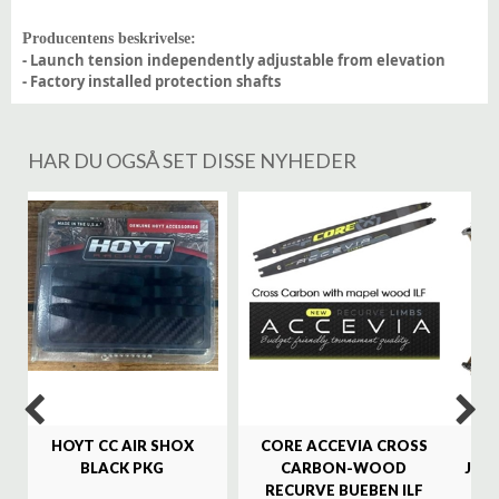
Producentens beskrivelse:
- Launch tension independently adjustable from elevation
- Factory installed protection shafts
HAR DU OGSÅ SET DISSE NYHEDER
%
HOYT CC AIR SHOX
CORE ACCEVIA CROSS
SA
BLACK PKG
CARBON-WOOD
JAG
RECURVE BUEBEN ILF