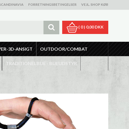
SCANDINAVIA
FORRETNINGSBETINGELSER
VEJL. SHOP KØB
( 0 )
0,00 DKK
VER-3D-ANSIGT
OUTDOOR/COMBAT
TRADITIONELBUE - BUEUDSTYR