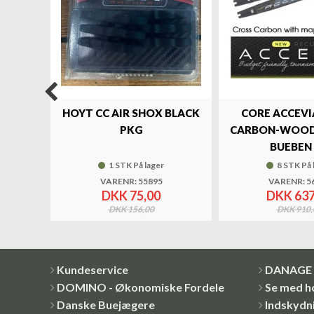
LUXE
HOYT CC AIR SHOX BLACK
CORE ACCEVI
UND
PKG
CARBON-WOOD
BUEBEN 
1 STK På lager
8 STK På 
VARENR: 55895
VARENR: 5
DKK 75,00
DKK 637
DKK 156,00
DKK 910,
Kundeservice
DANAGE 
DOMINO - Økonomiske Fordele
Se med h
Danske Buejægere
Indskydni