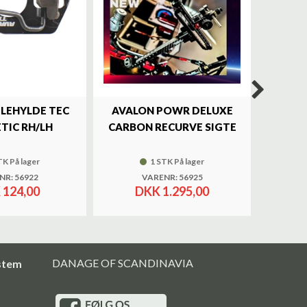
ILEHYLDE TEC
AVALON POWR DELUXE
SKY
TIC RH/LH
CARBON RECURVE SIGTE
BRASS 
TK På lager
1 STK På lager
NR: 56922
VARENR: 56925
 124,00
DKK 1.295,00
DANAGE OF SCANDINAVIA
stem