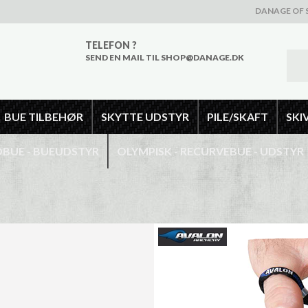
DANAGE OF 
TELEFON ?
SEND EN MAIL TIL SHOP@DANAGE.DK
BUE TILBEHØR
SKYTTE UDSTYR
PILE/SKAFT
SKI
UE - BUEUDSTYR
OLYMPISK - RECURVEBUE - UDSTYR