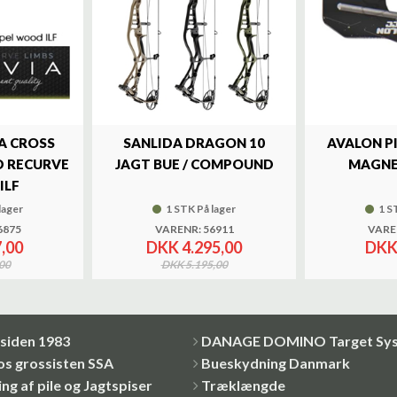
A CROSS
SANLIDA DRAGON 10
AVALON P
 RECURVE
JAGT BUE / COMPOUND
MAGNE
ILF
lager
1 STK På lager
1 S
6875
VARENR: 56911
VARE
,00
DKK 4.295,00
DKK
00
DKK 5.195,00
siden 1983
DANAGE DOMINO Target Sy
os grossisten SSA
Bueskydning Danmark
ng af pile og Jagtspiser
Træklængde