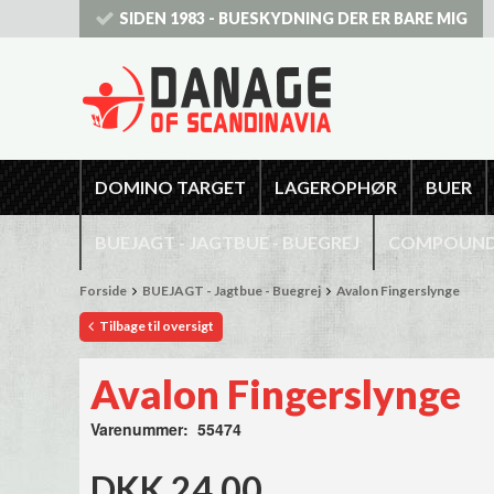
SIDEN 1983 - BUESKYDNING DER ER BARE MIG
DOMINO TARGET
LAGEROPHØR
BUER
BUEJAGT - JAGTBUE - BUEGREJ
COMPOUNDB
Forside
BUEJAGT - Jagtbue - Buegrej
Avalon Fingerslynge
Tilbage til oversigt
Avalon Fingerslynge
Varenummer: 55474
DKK 24,00