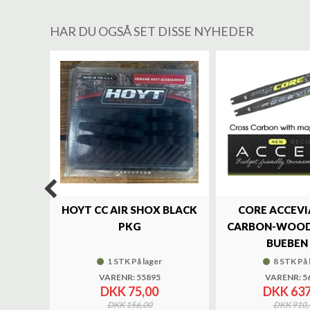
HAR DU OGSÅ SET DISSE NYHEDER
%
LUXE
HOYT CC AIR SHOX BLACK
CORE ACCEVI
UND
PKG
CARBON-WOOD
BUEBEN 
1 STK På lager
8 STK På 
VARENR: 55895
VARENR: 5
DKK 75,00
DKK 637
DKK 156,00
DKK 910,