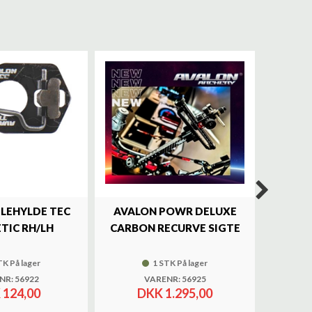
ILEHYLDE TEC
AVALON POWR DELUXE
SKY
TIC RH/LH
CARBON RECURVE SIGTE
BRASS 
TK På lager
1 STK På lager
NR: 56922
VARENR: 56925
 124,00
DKK 1.295,00