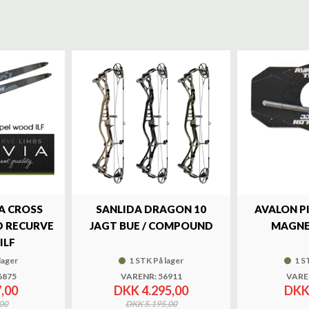
A CROSS
SANLIDA DRAGON 10
AVALON P
 RECURVE
JAGT BUE / COMPOUND
MAGNE
ILF
lager
1 STK På lager
1 S
6875
VARENR: 56911
VARE
,00
DKK 4.295,00
DKK
00
DKK 5.195,00