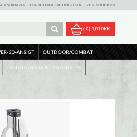
SCANDINAVIA
FORRETNINGSBETINGELSER
VEJL. SHOP KØB
( 0 )
0,00 DKK
VER-3D-ANSIGT
OUTDOOR/COMBAT
TRADITIONELBUE - BUEUDSTYR