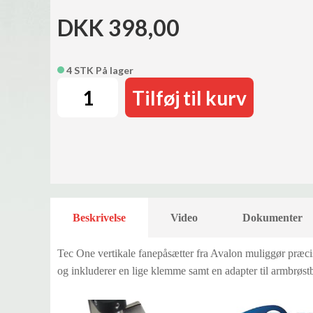
DKK 398,00
4 STK På lager
Tilføj til kurv
Beskrivelse
Video
Dokumenter
Tec One vertikale fanepåsætter fra Avalon muliggør præcis
og inkluderer en lige klemme samt en adapter til armbrøstb