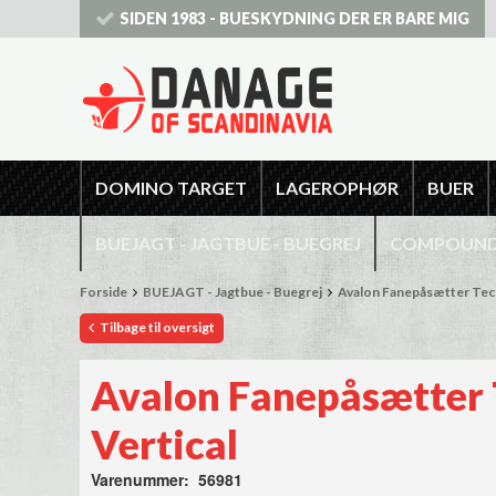
SIDEN 1983 - BUESKYDNING DER ER BARE MIG
DOMINO TARGET
LAGEROPHØR
BUER
BUEJAGT - JAGTBUE - BUEGREJ
COMPOUNDB
Forside
BUEJAGT - Jagtbue - Buegrej
Avalon Fanepåsætter Tec 
Tilbage til oversigt
Avalon Fanepåsætter 
Vertical
Varenummer: 56981