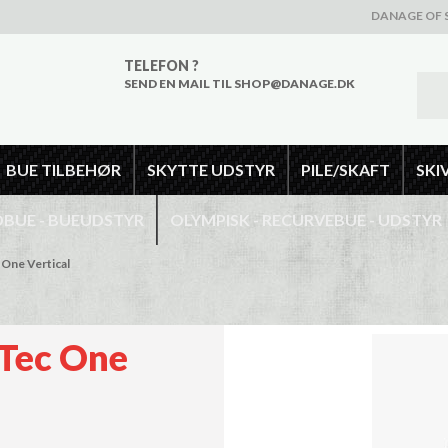
DANAGE OF 
TELEFON ?
SEND EN MAIL TIL SHOP@DANAGE.DK
BUE TILBEHØR
SKYTTE UDSTYR
PILE/SKAFT
SKI
UE - BUEUDSTYR
OLYMPISK - RECURVEBUE - UDSTYR
One Vertical
Tec One