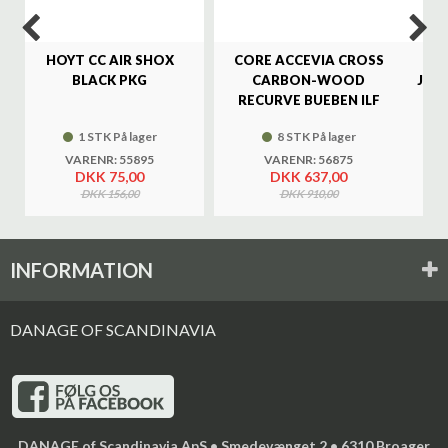
HOYT CC AIR SHOX
CORE ACCEVIA CROSS
SA
BLACK PKG
CARBON-WOOD
JAG
RECURVE BUEBEN ILF
1 STK På lager
8 STK På lager
VARENR: 55895
VARENR: 56875
DKK 75,00
DKK 637,00
DKK 156,00
DKK 910,00
INFORMATION
DANAGE OF SCANDINAVIA
DANAGE of Scandinavia ApS • Smedevænget 2 • 6310 Broager