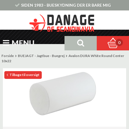
SIDEN 1983 - BUESKYDNING DER ER BARE MIG
MENU
0
Forside
BUEJAGT - Jagtbue - Buegrej
Avalon DURA White Round Center
10x22
Tilbage til oversigt
Tilbud