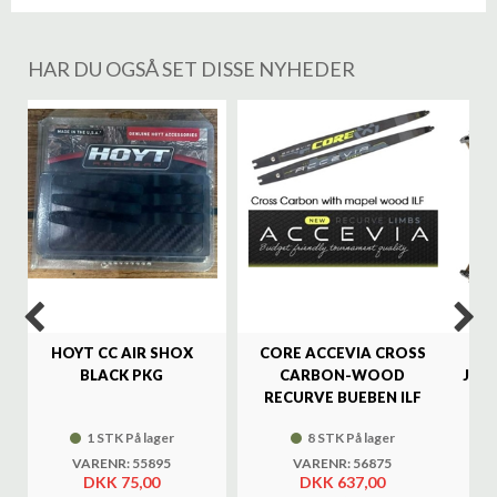
HAR DU OGSÅ SET DISSE NYHEDER
%
HOYT CC AIR SHOX
CORE ACCEVIA CROSS
SA
BLACK PKG
CARBON-WOOD
JAG
RECURVE BUEBEN ILF
1 STK På lager
8 STK På lager
VARENR: 55895
VARENR: 56875
DKK 75,00
DKK 637,00