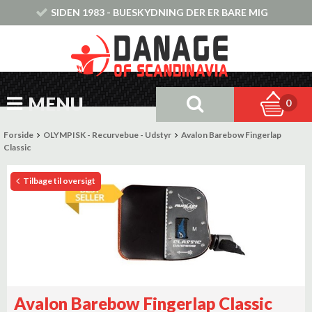
SIDEN 1983 - BUESKYDNING DER ER BARE MIG
MENU
0
Forside
OLYMPISK - Recurvebue - Udstyr
Avalon Barebow Fingerlap
Classic
Tilbage til oversigt
Avalon Barebow Fingerlap Classic