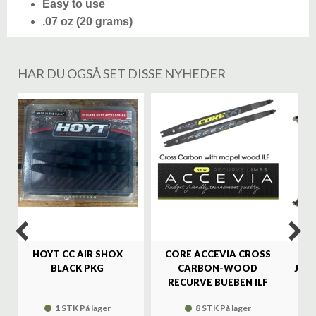
Easy to use
.07 oz (20 grams)
HAR DU OGSÅ SET DISSE NYHEDER
%
HOYT CC AIR SHOX
CORE ACCEVIA CROSS
SA
BLACK PKG
CARBON-WOOD
JAG
RECURVE BUEBEN ILF
1 STK På lager
8 STK På lager